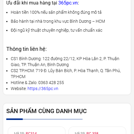
Ưu đãi khi mua hàng tại
365pc.vn
:
Hoàn tiền 100% nếu sản phẩm không đúng mô tả
Bảo hành tại nhà trong khu vực Bình Dương – HCM
Đội ngũ kỹ thuật chuyên nghiệp, tư vấn chuẩn xác
Thông tin liên hệ:
CS1 Bình Dương: 122 đường 22/12, KP Hòa Lân 2, P. Thuận
Giao, TP. Thuận An, Bình Dương
CS2 TP.HCM: 719 Đ. Lũy Bán Bích, P. Hòa Thạnh, Q. Tân Phú,
TP.HCM
Hotline & Zalo: 0363 428 255
Website:
https://365pc.vn
SẢN PHẨM CÙNG DANH MỤC
Mã SP:
PC314
Mã SP:
PC 358