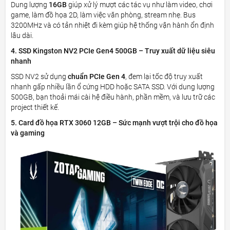
Dung lượng
16GB
giúp xử lý mượt các tác vụ như làm video, chơi
game, làm đồ họa 2D, làm việc văn phòng, stream nhẹ. Bus
3200MHz và có tản nhiệt đi kèm giúp hệ thống vận hành ổn định
lâu dài.
4. SSD Kingston NV2 PCIe Gen4 500GB – Truy xuất dữ liệu siêu
nhanh
SSD NV2 sử dụng
chuẩn PCIe Gen 4
, đem lại tốc độ truy xuất
nhanh gấp nhiều lần ổ cứng HDD hoặc SATA SSD. Với dung lượng
500GB, bạn thoải mái cài hệ điều hành, phần mềm, và lưu trữ các
project thiết kế.
5. Card đồ họa RTX 3060 12GB – Sức mạnh vượt trội cho đồ họa
và gaming