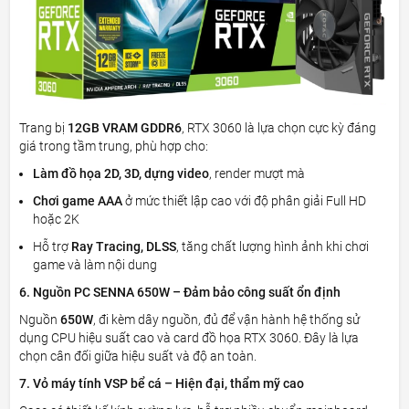
Trang bị
12GB VRAM GDDR6
, RTX 3060 là lựa chọn cực kỳ đáng
giá trong tầm trung, phù hợp cho:
Làm đồ họa 2D, 3D, dựng video
, render mượt mà
Chơi game AAA
ở mức thiết lập cao với độ phân giải Full HD
hoặc 2K
Hỗ trợ
Ray Tracing, DLSS
, tăng chất lượng hình ảnh khi chơi
game và làm nội dung
6. Nguồn PC SENNA 650W – Đảm bảo công suất ổn định
Nguồn
650W
, đi kèm dây nguồn, đủ để vận hành hệ thống sử
dụng CPU hiệu suất cao và card đồ họa RTX 3060. Đây là lựa
chọn cân đối giữa hiệu suất và độ an toàn.
7. Vỏ máy tính VSP bể cá – Hiện đại, thẩm mỹ cao