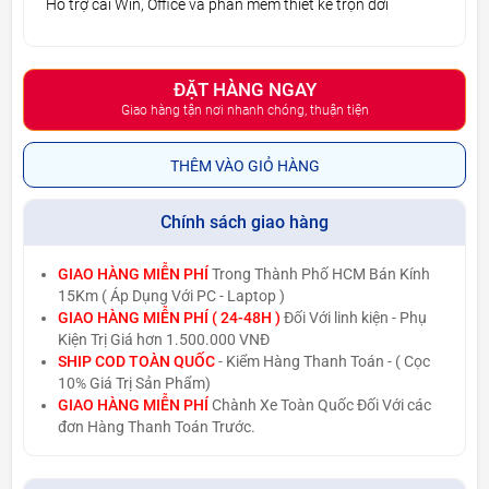
Hỗ trợ cài Win, Office và phần mềm thiết kế trọn đời
ĐẶT HÀNG NGAY
Giao hàng tận nơi nhanh chóng, thuận tiện
THÊM VÀO GIỎ HÀNG
Chính sách giao hàng
GIAO HÀNG MIỄN PHÍ
Trong Thành Phố HCM Bán Kính
15Km ( Áp Dụng Với PC - Laptop )
GIAO HÀNG MIỄN PHÍ ( 24-48H )
Đối Với linh kiện - Phụ
Kiện Trị Giá hơn 1.500.000 VNĐ
SHIP COD TOÀN QUỐC
- Kiểm Hàng Thanh Toán - ( Cọc
10% Giá Trị Sản Phẩm)
GIAO HÀNG MIỄN PHÍ
Chành Xe Toàn Quốc Đối Với các
đơn Hàng Thanh Toán Trước.