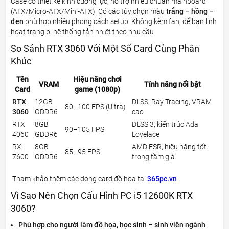
Case có thiết kế kính cường lực, hỗ trợ nhiều chuẩn mainboard
(ATX/Micro-ATX/Mini-ATX). Có các tùy chọn màu
trắng – hồng –
đen
phù hợp nhiều phong cách setup. Không kèm fan, để bạn linh
hoạt trang bị hệ thống tản nhiệt theo nhu cầu.
So Sánh RTX 3060 Với Một Số Card Cùng Phân
Khúc
Tên
Hiệu năng chơi
VRAM
Tính năng nổi bật
Card
game (1080p)
RTX
12GB
DLSS, Ray Tracing, VRAM
80–100 FPS (Ultra)
3060
GDDR6
cao
RTX
8GB
DLSS 3, kiến trúc Ada
90–105 FPS
4060
GDDR6
Lovelace
RX
8GB
AMD FSR, hiệu năng tốt
85–95 FPS
7600
GDDR6
trong tầm giá
Tham khảo thêm các dòng card đồ họa tại
365pc.vn
Vì Sao Nên Chọn Cấu Hình PC i5 12600K RTX
3060?
Phù hợp cho người làm đồ họa, học sinh – sinh viên ngành