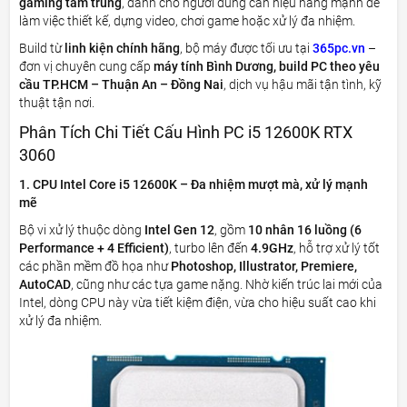
gaming tầm trung
, dành cho người dùng cần hiệu năng mạnh để
làm việc thiết kế, dựng video, chơi game hoặc xử lý đa nhiệm.
Build từ
linh kiện chính hãng
, bộ máy được tối ưu tại
365pc.vn
–
đơn vị chuyên cung cấp
máy tính Bình Dương, build PC theo yêu
cầu TP.HCM – Thuận An – Đồng Nai
, dịch vụ hậu mãi tận tình, kỹ
thuật tận nơi.
Phân Tích Chi Tiết Cấu Hình PC i5 12600K RTX
3060
1. CPU Intel Core i5 12600K – Đa nhiệm mượt mà, xử lý mạnh
mẽ
Bộ vi xử lý thuộc dòng
Intel Gen 12
, gồm
10 nhân 16 luồng (6
Performance + 4 Efficient)
, turbo lên đến
4.9GHz
, hỗ trợ xử lý tốt
các phần mềm đồ họa như
Photoshop, Illustrator, Premiere,
AutoCAD
, cũng như các tựa game nặng. Nhờ kiến trúc lai mới của
Intel, dòng CPU này vừa tiết kiệm điện, vừa cho hiệu suất cao khi
xử lý đa nhiệm.