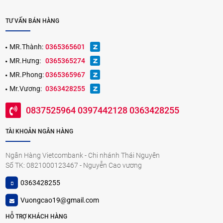
TƯ VẤN BÁN HÀNG
MR.Thành:
0365365601
MR.Hưng:
0365365274
MR.Phong:
0365365967
Mr.Vương:
0363428255
0837525964 0397442128 0363428255
TÀI KHOẢN NGÂN HÀNG
Ngân Hàng Vietcombank - Chi nhánh Thái Nguyên
Số TK: 0821000123467 - Nguyễn Cao vương
0363428255
Vuongcao19@gmail.com
HỖ TRỢ KHÁCH HÀNG