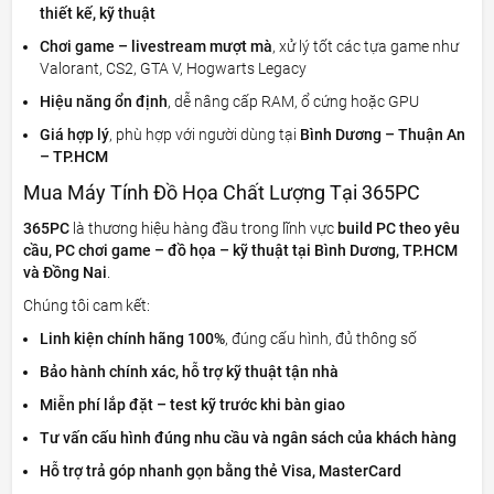
thiết kế, kỹ thuật
Chơi game – livestream mượt mà
, xử lý tốt các tựa game như
Valorant, CS2, GTA V, Hogwarts Legacy
Hiệu năng ổn định
, dễ nâng cấp RAM, ổ cứng hoặc GPU
Giá hợp lý
, phù hợp với người dùng tại
Bình Dương – Thuận An
– TP.HCM
Mua Máy Tính Đồ Họa Chất Lượng Tại 365PC
365PC
là thương hiệu hàng đầu trong lĩnh vực
build PC theo yêu
cầu, PC chơi game – đồ họa – kỹ thuật tại Bình Dương, TP.HCM
và Đồng Nai
.
Chúng tôi cam kết:
Linh kiện chính hãng 100%
, đúng cấu hình, đủ thông số
Bảo hành chính xác, hỗ trợ kỹ thuật tận nhà
Miễn phí lắp đặt – test kỹ trước khi bàn giao
Tư vấn cấu hình đúng nhu cầu và ngân sách của khách hàng
Hỗ trợ trả góp nhanh gọn bằng thẻ Visa, MasterCard