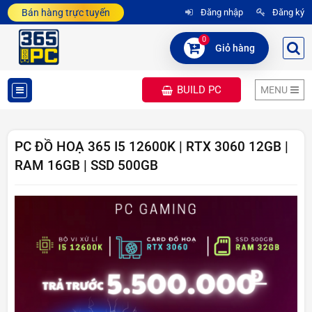
Bán hàng trực tuyến
Đăng nhập
Đăng ký
0
Giỏ hàng
BUILD PC
MENU
DANH
MỤC
PC ĐỒ HOẠ 365 I5 12600K | RTX 3060 12GB |
RAM 16GB | SSD 500GB
SẢN
PHẨM