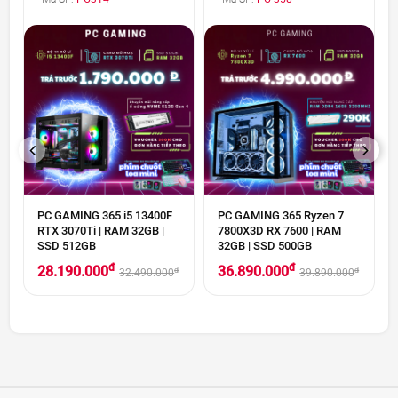
PREVIOUS
NEXT
PC GAMING 365 i5 13400F
PC GAMING 365 Ryzen 7
RTX 3070Ti | RAM 32GB |
7800X3D RX 7600 | RAM
SSD 512GB
32GB | SSD 500GB
đ
đ
28.190.000
36.890.000
đ
đ
32.490.000
39.890.000