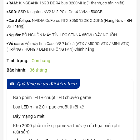
RAM:
KINGBANK 16GB DDR4 bus 3200MHz (1 thanh, có tản nhiệt)
SSD:
SSD Kingston NV2 M.2 PCIe Gen4 NVMe 500GB
Card đồ họa:
NVIDIA GeForce RTX 3060 12GB GDDR6
(Hàng New - BH
36 Tháng)
Nguồn:
BỘ NGUỒN MÁY TÍNH PC SENNA 650W+DÂY NGUỒN
Vỏ case:
Vỏ máy tính Case VSP bể cá (ATX / MICRO-ATX / MINI-ATX)
(TRẮNG / HỒNG / ĐEN) (KHÔNG FAN) Chính hãng
Tình trạng:
Còn hàng
Bảo hành:
36 tháng
Quà tặng và ưu đãi kèm theo
Bàn phím LED + chuột LED chuyên game
Loa LED mini 2.0 + pad chuột thiết kế
Dây mạng 5 mét
Kho 2000 phần mềm, game và thư viện đồ họa miễn phí
(cài sẵn)