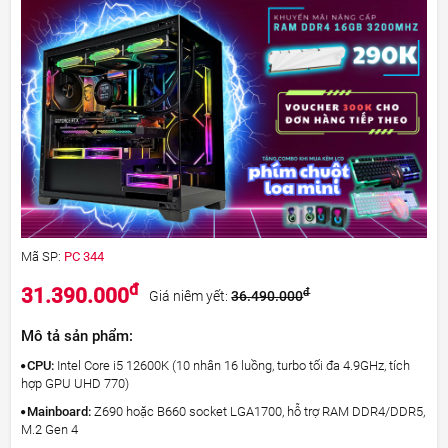
Mã SP:
PC 344
đ
31.390.000
đ
Giá niêm yết:
36.490.000
Mô tả sản phẩm:
CPU:
Intel Core i5 12600K (10 nhân 16 luồng, turbo tối đa 4.9GHz, tích
hợp GPU UHD 770)
Mainboard:
Z690 hoặc B660 socket LGA1700, hỗ trợ RAM DDR4/DDR5,
M.2 Gen 4