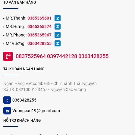
TƯ VẤN BÁN HÀNG
MR.Thành:
0365365601
MR.Hưng:
0365365274
MR.Phong:
0365365967
Mr.Vương:
0363428255
0837525964 0397442128 0363428255
TÀI KHOẢN NGÂN HÀNG
Ngân Hàng Vietcombank - Chi nhánh Thái Nguyên
Số TK: 0821000123467 - Nguyễn Cao vương
0363428255
Vuongcao19@gmail.com
HỖ TRỢ KHÁCH HÀNG