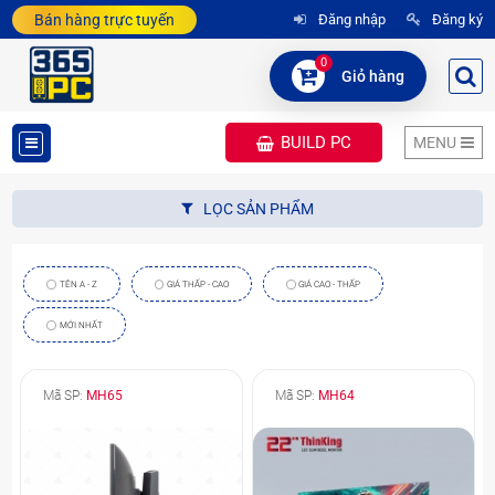
Bán hàng trực tuyến
Đăng nhập
Đăng ký
0
Giỏ hàng
BUILD PC
MENU
DANH
LỌC SẢN PHẨM
MỤC
SẢN
TÊN A - Z
GIÁ THẤP - CAO
GIÁ CAO - THẤP
PHẨM
MỚI NHẤT
Mã SP:
MH65
Mã SP:
MH64