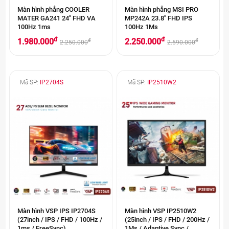
Màn hình phẳng COOLER
Màn hình phẳng MSI PRO
MATER GA241 24'' FHD VA
MP242A 23.8'' FHD IPS
100Hz 1ms
100Hz 1Ms
đ
đ
1.980.000
2.250.000
đ
đ
2.250.000
2.590.000
Mã SP:
IP2704S
Mã SP:
IP2510W2
Màn hình VSP IPS IP2704S
Màn hình VSP IP2510W2
(27inch / IPS / FHD / 100Hz /
(25inch / IPS / FHD / 200Hz /
1ms / FreeSync)
1Ms / Adaptive Sync /