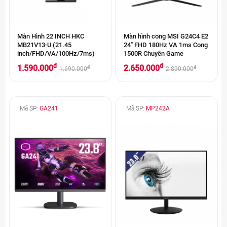
Màn Hình 22 INCH HKC
Màn hình cong MSI G24C4 E2
MB21V13-U (21.45
24" FHD 180Hz VA 1ms Cong
inch/FHD/VA/100Hz/7ms)
1500R Chuyên Game
đ
đ
1.590.000
2.650.000
đ
đ
1.690.000
2.890.000
Mã SP:
GA241
Mã SP:
MP242A