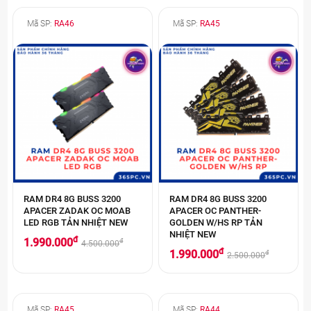
Mã SP:
RA46
Mã SP:
RA45
RAM DR4 8G BUSS 3200
RAM DR4 8G BUSS 3200
APACER ZADAK OC MOAB
APACER OC PANTHER-
LED RGB TẢN NHIỆT NEW
GOLDEN W/HS RP TẢN
NHIỆT NEW
đ
1.990.000
đ
4.500.000
đ
1.990.000
đ
2.500.000
Mã SP:
RA45
Mã SP:
RA44