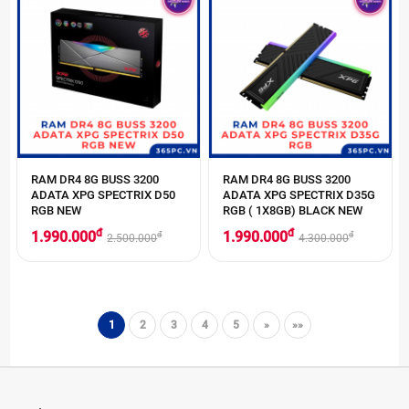
RAM DR4 8G BUSS 3200
RAM DR4 8G BUSS 3200
ADATA XPG SPECTRIX D50
ADATA XPG SPECTRIX D35G
RGB NEW
RGB ( 1X8GB) BLACK NEW
đ
đ
1.990.000
1.990.000
đ
đ
2.500.000
4.300.000
1
2
3
4
5
»
»»