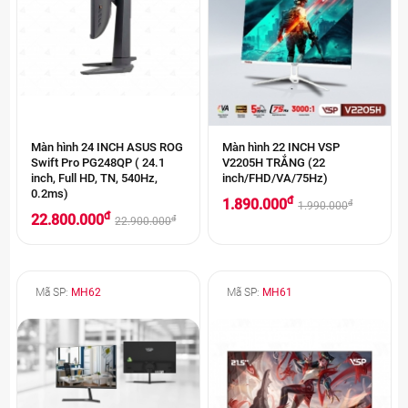
Màn hình 24 INCH ASUS ROG
Màn hình 22 INCH VSP
Swift Pro PG248QP ( 24.1
V2205H TRẮNG (22
inch, Full HD, TN, 540Hz,
inch/FHD/VA/75Hz)
0.2ms)
đ
1.890.000
đ
1.990.000
đ
22.800.000
đ
22.900.000
Mã SP:
MH62
Mã SP:
MH61