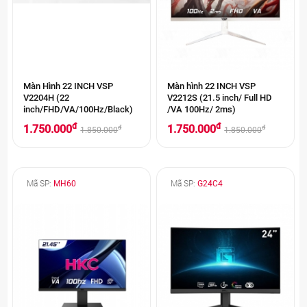
Màn Hình 22 INCH VSP
Màn hình 22 INCH VSP
V2204H (22
V2212S (21.5 inch/ Full HD
inch/FHD/VA/100Hz/Black)
/VA 100Hz/ 2ms)
đ
đ
1.750.000
1.750.000
đ
đ
1.850.000
1.850.000
Mã SP:
MH60
Mã SP:
G24C4