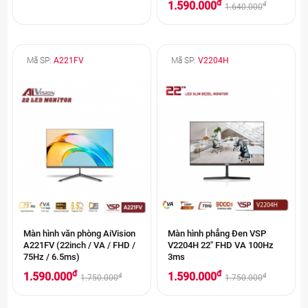
đ
1.590.000
đ
1.640.000
Mã SP:
A221FV
Mã SP:
V2204H
Màn hình văn phòng AiVision
Màn hình phẳng Đen VSP
A221FV (22inch / VA / FHD /
V2204H 22'' FHD VA 100Hz
75Hz / 6.5ms)
3ms
đ
đ
1.590.000
1.590.000
đ
đ
1.750.000
1.750.000