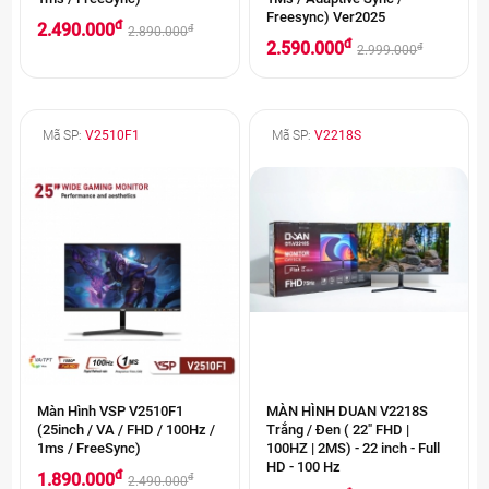
Freesync) Ver2025
đ
2.490.000
đ
2.890.000
đ
2.590.000
đ
2.999.000
Mã SP:
V2510F1
Mã SP:
V2218S
Màn Hình VSP V2510F1
MÀN HÌNH DUAN V2218S
(25inch / VA / FHD / 100Hz /
Trắng / Đen ( 22" FHD |
1ms / FreeSync)
100HZ | 2MS) - 22 inch - Full
HD - 100 Hz
đ
1.890.000
đ
2.490.000