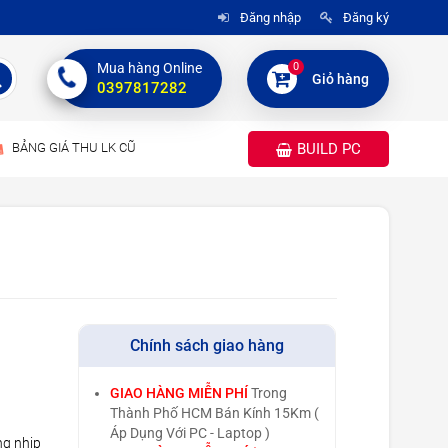
Đăng nhập
Đăng ký
0
Mua hàng Online
Giỏ hàng
0397817282
BẢNG GIÁ THU LK CŨ
BUILD PC
Chính sách giao hàng
GIAO HÀNG MIỄN PHÍ
Trong
Thành Phố HCM Bán Kính 15Km (
Áp Dụng Với PC - Laptop )
ng nhịp