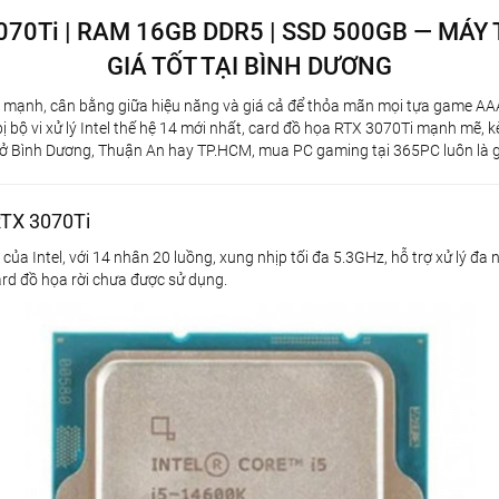
070Ti | RAM 16GB DDR5 | SSD 500GB — MÁY
GIÁ TỐT TẠI BÌNH DƯƠNG
h mạnh, cân bằng giữa hiệu năng và giá cả để thỏa mãn mọi tựa game A
 bị bộ vi xử lý Intel thế hệ 14 mới nhất, card đồ họa RTX 3070Ti mạnh m
ở Bình Dương, Thuận An hay TP.HCM, mua PC gaming tại 365PC luôn là gi
RTX 3070Ti
 của Intel, với 14 nhân 20 luồng, xung nhịp tối đa 5.3GHz, hỗ trợ xử lý 
card đồ họa rời chưa được sử dụng.