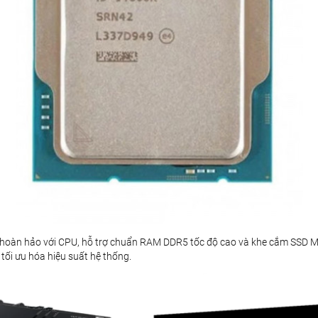
hoàn hảo với CPU, hỗ trợ chuẩn RAM DDR5 tốc độ cao và khe cắm SSD M.2
tối ưu hóa hiệu suất hệ thống.