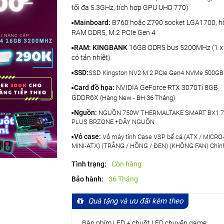
tối đa 5.3GHz, tích hợp GPU UHD 770)
Mainboard:
B760 hoặc Z790 socket LGA1700, hỗ
RAM DDR5, M.2 PCIe Gen 4
RAM: KINGBANK
16GB DDR5 bus 5200MHz (1 x
có tản nhiệt)
SSD:
SSD Kingston NV2 M.2 PCIe Gen4 NVMe 500GB
Card đồ họa:
NVIDIA GeForce RTX 3070Ti 8GB
GDDR6X
(Hàng New - BH 36 Tháng)
Nguồn:
NGUỒN 750W THERMALTAKE SMART BX1 7
PLUS BRZONE +DÂY NGUỒN
Vỏ case:
Vỏ máy tính Case VSP bể cá (ATX / MICRO
MINI-ATX) (TRẮNG / HỒNG / ĐEN) (KHÔNG FAN) Chín
Tình trạng:
Còn hàng
Bảo hành:
36 Tháng
Quà tặng và ưu đãi kèm theo
Bàn phím LED + chuột LED chuyên game