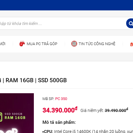
MỚI
MUA PC TRẢ GÓP
TIN TỨC CÔNG NGHỆ
 | RAM 16GB | SSD 500GB
Mã SP:
PC 350
đ
34.390.000
đ
Giá niêm yết:
39.490.000
Mô tả sản phẩm:
CPU:
Intel Core i5 14600K (14 nhân 20 luồng, xu