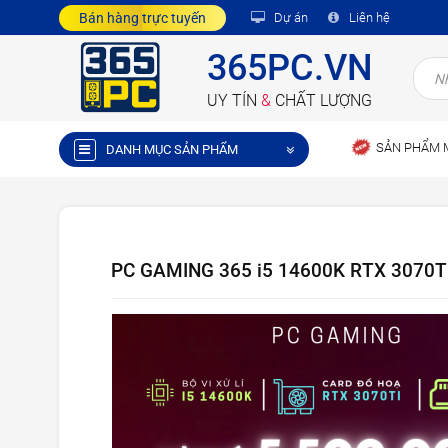
Bán hàng trực tuyến
Dự án
Liên hệ
365PC.VN
UY TÍN
&
CHẤT LƯỢNG
SẢN PHẨM 
DANH MỤC SẢN PHẨM
PC GAMING 365 i5 14600K RTX 3070Ti