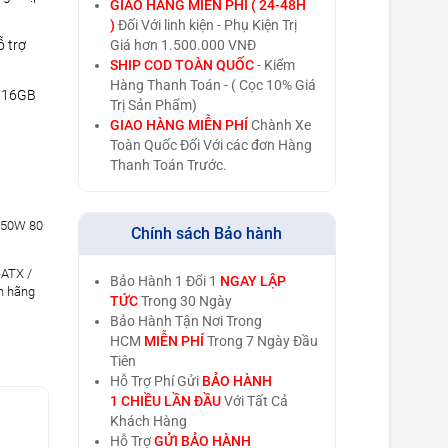
GIAO HÀNG MIỄN PHÍ ( 24-48H
)
Đối Với linh kiện - Phụ Kiện Trị
 trợ
Giá hơn 1.500.000 VNĐ
SHIP COD TOÀN QUỐC
- Kiểm
Hàng Thanh Toán - ( Cọc 10% Giá
 16GB
Trị Sản Phẩm)
GIAO HÀNG MIỄN PHÍ
Chành Xe
Toàn Quốc Đối Với các đơn Hàng
Thanh Toán Trước.
50W 80
Chính sách Bảo hành
-ATX /
Bảo Hành 1 Đổi 1
NGAY LẬP
h hãng
TỨC
Trong 30 Ngày
Bảo Hành Tận Nơi Trong
HCM
MIỄN PHÍ
Trong 7 Ngày Đầu
Tiên
Hỗ Trợ Phí Gửi
BẢO HÀNH
1 CHIỀU LẦN ĐẦU
Với Tất Cả
Khách Hàng
Hỗ Trợ
GỬI BẢO HÀNH