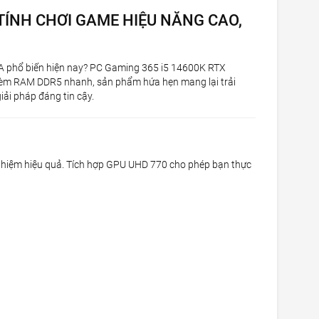
 TÍNH CHƠI GAME HIỆU NĂNG CAO,
AA phổ biến hiện nay? PC Gaming 365 i5 14600K RTX
ẽ, kèm RAM DDR5 nhanh, sản phẩm hứa hẹn mang lại trải
ải pháp đáng tin cậy.
đa nhiệm hiệu quả. Tích hợp GPU UHD 770 cho phép bạn thực