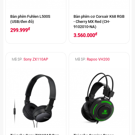
Bàn phím Fuhlen L500S
Bàn phím cơ Corsair K68 RGB
(USB/đen đỏ)
- Cherry MX Red (CH-
9102010-NA)
đ
299.999
đ
3.560.000
Mã SP:
Sony ZX110AP
Mã SP:
Rapoo VH200