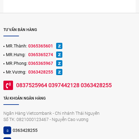
TƯ VẤN BÁN HÀNG
MR.Thành:
0365365601
MR.Hưng:
0365365274
MR.Phong:
0365365967
Mr.Vương:
0363428255
0837525964 0397442128 0363428255
TÀI KHOẢN NGÂN HÀNG
Ngân Hàng Vietcombank - Chi nhánh Thái Nguyên
Số TK: 0821000123467 - Nguyễn Cao vương
0363428255