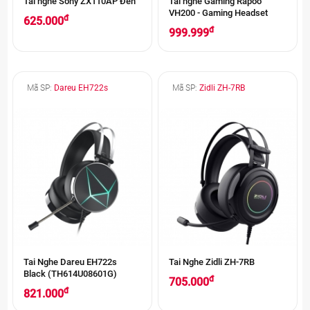
Tai nghe Sony ZX110AP Đen
Tai nghe Gaming Rapoo
VH200 - Gaming Headset
đ
625.000
đ
999.999
Mã SP:
Dareu EH722s
Mã SP:
Zidli ZH-7RB
Tai Nghe Dareu EH722s
Tai Nghe Zidli ZH-7RB
Black (TH614U08601G)
đ
705.000
đ
821.000