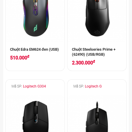
Chuột Edra EM624 đen (USB)
Chuột Steelseries Prime +
(62490) (USB/RGB)
đ
510.000
đ
2.300.000
Mã SP:
Logitech G304
Mã SP:
Logitech G