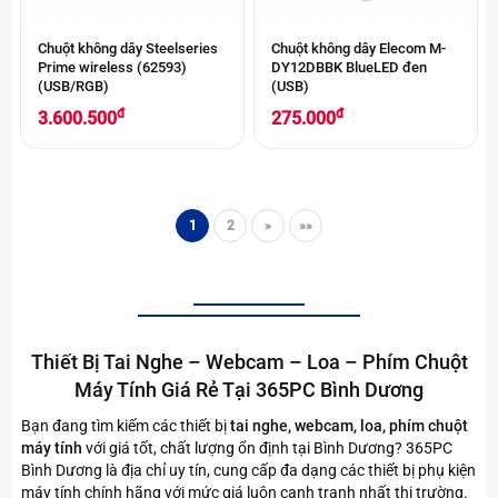
Chuột không dây Steelseries
Chuột không dây Elecom M-
Prime wireless (62593)
DY12DBBK BlueLED đen
(USB/RGB)
(USB)
đ
đ
3.600.500
275.000
1
2
»
»»
Thiết Bị Tai Nghe – Webcam – Loa – Phím Chuột
Máy Tính Giá Rẻ Tại 365PC Bình Dương
Bạn đang tìm kiếm các thiết bị
tai nghe, webcam, loa, phím chuột
máy tính
với giá tốt, chất lượng ổn định tại Bình Dương? 365PC
Bình Dương là địa chỉ uy tín, cung cấp đa dạng các thiết bị phụ kiện
máy tính chính hãng với mức giá luôn cạnh tranh nhất thị trường.