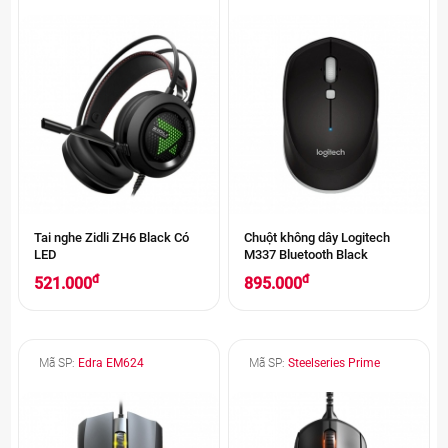
Tai nghe Zidli ZH6 Black Có
Chuột không dây Logitech
LED
M337 Bluetooth Black
đ
đ
521.000
895.000
Mã SP:
Edra EM624
Mã SP:
Steelseries Prime