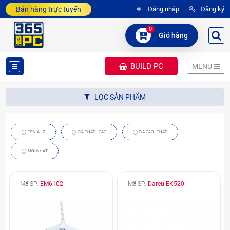
Bán hàng trực tuyến
Đăng nhập
Đăng ký
0
Giỏ hàng
BUILD PC
MENU
DANH
LỌC SẢN PHẨM
MỤC
SẢN
TÊN A - Z
GIÁ THẤP - CAO
GIÁ CAO - THẤP
PHẨM
MỚI NHẤT
Mã SP:
EM6102
Mã SP:
Dareu EK520