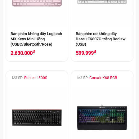
Bàn phím không dây Logitech
Bàn phím cơ không dây
MX Keys Mini Hồng
Dareu EK807G trắng Red sw
(USBC/Bluetooth/Rose)
(USB)
đ
đ
2.630.000
599.999
Mã SP:
Fuhlen L500S
Mã SP:
Corsair K68 RGB