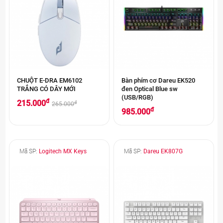
CHUỘT E-DRA EM6102
Bàn phím cơ Dareu EK520
TRẮNG CÓ DÂY MỚI
đen Optical Blue sw
(USB/RGB)
đ
215.000
đ
265.000
đ
985.000
Mã SP:
Logitech MX Keys
Mã SP:
Dareu EK807G