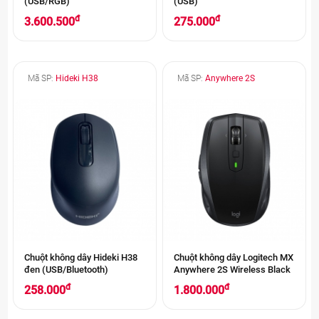
(USB/RGB)
(USB)
đ
đ
3.600.500
275.000
Mã SP:
Hideki H38
Mã SP:
Anywhere 2S
Chuột không dây Hideki H38
Chuột không dây Logitech MX
đen (USB/Bluetooth)
Anywhere 2S Wireless Black
đ
đ
258.000
1.800.000