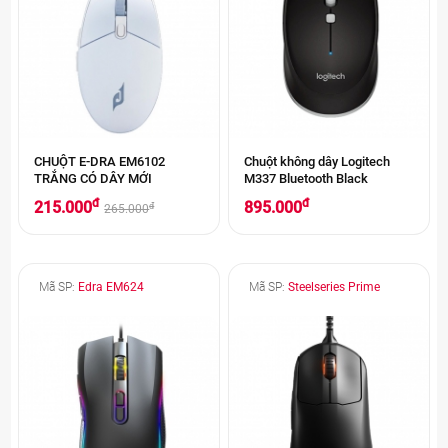
CHUỘT E-DRA EM6102
Chuột không dây Logitech
TRẮNG CÓ DÂY MỚI
M337 Bluetooth Black
đ
đ
215.000
895.000
đ
265.000
Mã SP:
Edra EM624
Mã SP:
Steelseries Prime