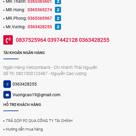
MR.Thành:
0365365601
MR.Hưng:
0365365274
MR.Phong:
0365365967
Mr.Vương:
0363428255
0837525964 0397442128 0363428255
TÀI KHOẢN NGÂN HÀNG
Ngân Hàng Vietcombank - Chi nhánh Thái Nguyên
Số TK: 0821000123467 - Nguyễn Cao vương
0363428255
Vuongcao19@gmail.com
HỖ TRỢ KHÁCH HÀNG
TRẢ GÓP PC QUA CÔNG TY TÀI CHÍNH
Hướng dẫn mua hàng