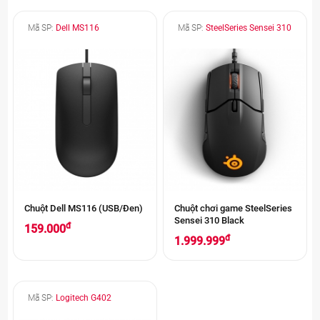
Mã SP:
Dell MS116
Mã SP:
SteelSeries Sensei 310
Chuột Dell MS116 (USB/Đen)
Chuột chơi game SteelSeries
Sensei 310 Black
đ
159.000
đ
1.999.999
Mã SP:
Logitech G402