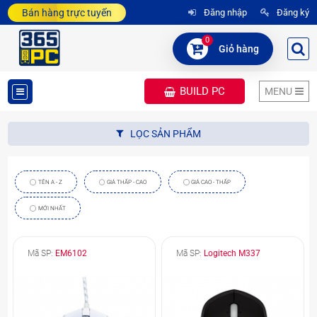
Bán hàng trực tuyến
Đăng nhập
Đăng ký
0
Giỏ hàng
BUILD PC
MENU
DANH
LỌC SẢN PHẨM
MỤC
SẢN
TÊN A - Z
GIÁ THẤP - CAO
GIÁ CAO - THẤP
PHẨM
MỚI NHẤT
Mã SP:
EM6102
Mã SP:
Logitech M337