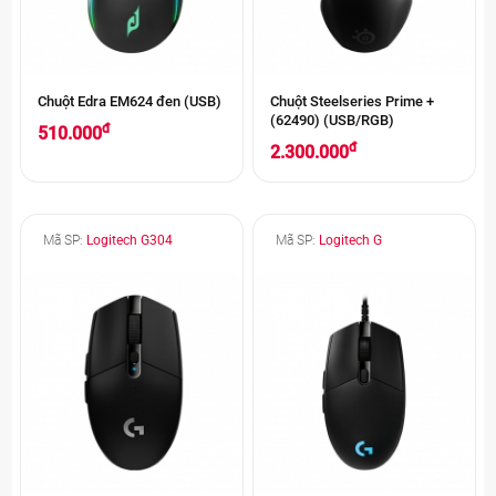
Chuột Edra EM624 đen (USB)
Chuột Steelseries Prime +
(62490) (USB/RGB)
đ
510.000
đ
2.300.000
Mã SP:
Logitech G304
Mã SP:
Logitech G