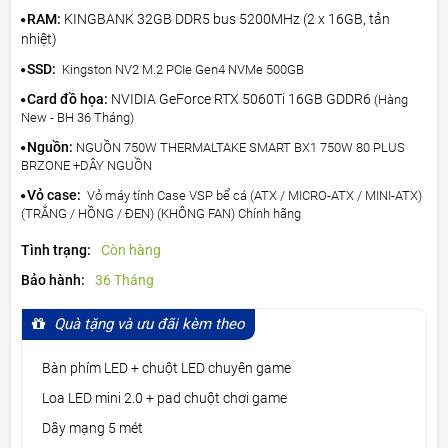
RAM:
KINGBANK 32GB DDR5 bus 5200MHz (2 x 16GB, tản
nhiệt)
SSD:
Kingston NV2 M.2 PCIe Gen4 NVMe 500GB
Card đồ họa:
NVIDIA GeForce RTX 5060Ti 16GB GDDR6
(Hàng
New - BH 36 Tháng)
Nguồn:
NGUỒN 750W THERMALTAKE SMART BX1 750W 80 PLUS
BRZONE +DÂY NGUỒN
Vỏ case:
Vỏ máy tính Case VSP bể cá (ATX / MICRO-ATX / MINI-ATX)
(TRẮNG / HỒNG / ĐEN) (KHÔNG FAN) Chính hãng
Tình trạng:
Còn hàng
Bảo hành:
36 Tháng
Quà tặng và ưu đãi kèm theo
Bàn phím LED + chuột LED chuyên game
Loa LED mini 2.0 + pad chuột chơi game
Dây mạng 5 mét