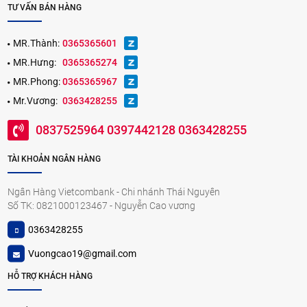
TƯ VẤN BÁN HÀNG
MR.Thành:
0365365601
MR.Hưng:
0365365274
MR.Phong:
0365365967
Mr.Vương:
0363428255
0837525964 0397442128 0363428255
TÀI KHOẢN NGÂN HÀNG
Ngân Hàng Vietcombank - Chi nhánh Thái Nguyên
Số TK: 0821000123467 - Nguyễn Cao vương
0363428255
Vuongcao19@gmail.com
HỖ TRỢ KHÁCH HÀNG