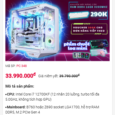
Mã SP:
PC 348
đ
33.990.000
đ
Giá niêm yết:
39.790.000
Mô tả sản phẩm:
CPU:
Intel Core i7 12700KF (12 nhân 20 luồng, turbo tối đa
5.0GHz, không tích hợp GPU)
Mainboard:
B760 hoặc Z690 socket LGA1700, hỗ trợ RAM
DDR5, M.2 PCIe Gen 4