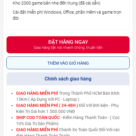
Kho 2000 game bản nhẹ đến trung (đã cài sẵn)
Cài đặt miễn phí Windows, Office, phần mềm và game trọn
đời
ĐẶT HÀNG NGAY
Giao hàng tận nơi nhanh chóng, thuận tiện
THÊM VÀO GIỎ HÀNG
Chính sách giao hàng
GIAO HÀNG MIỄN PHÍ
Trong Thành Phố HCM Bán Kính
15Km ( Áp Dụng Với PC - Laptop )
GIAO HÀNG MIỄN PHÍ ( 24-48H )
Đối Với linh kiện - Phụ
Kiện Trị Giá hơn 1.500.000 VNĐ
SHIP COD TOÀN QUỐC
- Kiểm Hàng Thanh Toán - ( Cọc
10% Giá Trị Sản Phẩm)
GIAO HÀNG MIỄN PHÍ
Chành Xe Toàn Quốc Đối Với các
đơn Hàng Thanh Toán Trước.