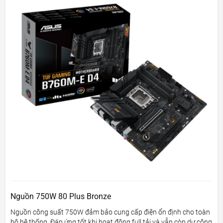
Nguồn 750W 80 Plus Bronze
Nguồn công suất 750W đảm bảo cung cấp điện ổn định cho toàn
bộ hệ thống. Đáp ứng tốt khi hoạt động full tải và vẫn còn dư công