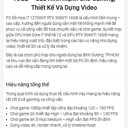
Thiết Kế Và Dựng Video
PC Đồ Họa i7 12700KF RTX 5060Ti 16GB là cấu hình tầm trung –
cao cấp, hướng đến người dùng cần một hệ thống mạnh mẽ để
phục vụ cả công việc đồ họa chuyên sâu và chơi game. Sự kết hợp
giữa CPU Intel Core i7 thế hệ 12 và GPU RTX 5060Ti 16GB mang
lại hiệu năng vượt trội, đặc biệt trong các tác vụ nặng như dựng
video, thiết kế 3D và xử lý đa nhiệm.
Đây là lựa chọn phù hợp cho người dùng tại Bình Dương, TP.HCM
và khu vực lân cận đang tìm kiếm một bộ PC ổn định, hiệu năng
cao và dễ nâng cấp trong tương lai.
Hiệu năng tổng thể
Trong quá trình sử dụng thực tế, cấu hình này mang lại hiệu năng
rất tốt ở cả gaming và công việc:
Chơi game 1080p thiết lập Ultra đạt khoảng 120 – 180 FPS
Chơi game 2K thiết lập High – Ultra đạt khoảng 90 – 130 FPS
Chơi game 4K ở mức Medium – High vẫn đạt FPS ổn định
Dựng video 4K, render nhanh, xử lý timeline mượt