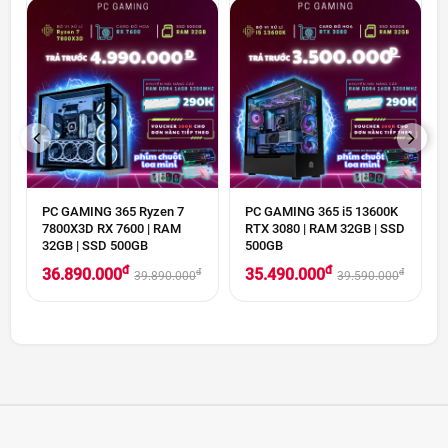
PREVIOUS
NEXT
PC GAMING 365 Ryzen 7
PC GAMING 365 i5 13600K
7800X3D RX 7600 | RAM
RTX 3080 | RAM 32GB | SSD
32GB | SSD 500GB
500GB
đ
đ
36.890.000
35.490.000
đ
đ
39.890.000
39.590.000