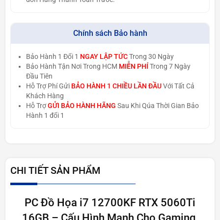
Chính sách Bảo hành
Bảo Hành 1 Đổi 1
NGAY LẬP TỨC
Trong 30 Ngày
Bảo Hành Tận Nơi Trong HCM
MIỄN PHÍ
Trong 7 Ngày
Đầu Tiên
Hỗ Trợ Phí Gửi
BẢO HÀNH 1 CHIỀU LẦN ĐẦU
Với Tất Cả
Khách Hàng
Hỗ Trợ
GỬI BẢO HÀNH HÃNG
Sau Khi Qúa Thời Gian Bảo
Hành 1 đổi 1
CHI TIẾT SẢN PHẨM
PC Đồ Họa i7 12700KF RTX 5060Ti
16GB – Cấu Hình Mạnh Cho Gaming,