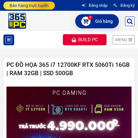
Bán hàng trực tuyến
Đăng nhập
Đăng ký
0
Giỏ hàng
BUILD PC
MENU
DANH
MỤC
PC ĐỒ HỌA 365 i7 12700KF RTX 5060Ti 16GB
| RAM 32GB | SSD 500GB
SẢN
PHẨM