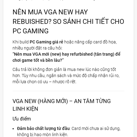
NÊN MUA VGA NEW HAY
REBUISHED? SO SÁNH CHI TIẾT CHO
PC GAMING
Khi build
PC Gaming giá rẻ
hoặc nâng cấp card đồ họa,
nhiều người đặt ra câu hỏi:
“Nên mua VGA mới (new) hay refurbished (tân trang) để
chơi game tốt và bền lâu?”
Câu trả lời không đơn giản là mua new lúc nào cũng tốt
hơn. Tùy nhu cầu, ngân sách và mức độ chấp nhận rủi ro,
mỗi lựa chọn có ưu – nhược rõ rệt.
VGA NEW (HÀNG MỚI) – AN TÂM TỪNG
LINH KIỆN
Ưu điểm
Đảm bảo chất lượng từ đầu
: Card mới chưa ai sử dụng,
không bị hao mòn linh kiện.