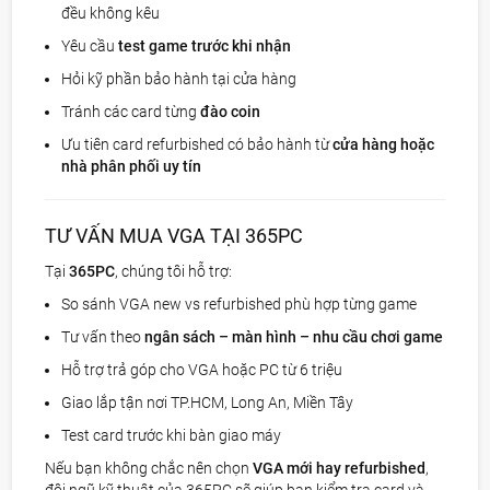
đều không kêu
Yêu cầu
test game trước khi nhận
Hỏi kỹ phần bảo hành tại cửa hàng
Tránh các card từng
đào coin
Ưu tiên card refurbished có bảo hành từ
cửa hàng hoặc
nhà phân phối uy tín
TƯ VẤN MUA VGA TẠI 365PC
Tại
365PC
, chúng tôi hỗ trợ:
So sánh VGA new vs refurbished phù hợp từng game
Tư vấn theo
ngân sách – màn hình – nhu cầu chơi game
Hỗ trợ trả góp cho VGA hoặc PC từ 6 triệu
Giao lắp tận nơi TP.HCM, Long An, Miền Tây
Test card trước khi bàn giao máy
Nếu bạn không chắc nên chọn
VGA mới hay refurbished
,