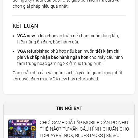
đội ngũ kỹ thuật của 365PC sẽ giúp bạn kiểm tra card và
chọn giải pháp hiệu quả nhất.
KẾT LUẬN
VGA new
là lựa chọn an toàn nếu bạn muốn dùng lâu,
hiệu năng ổn định, bảo hành dài.
VGA refurbished
phù hợp nếu bạn muốn
tiết kiệm chi
phí và chấp nhận bảo hành ngắn hơn
cho máy cấu hình
tầm trung hoặc gaming 2K ở mức trung bình.
Cân nhắc nhu cầu và ngân sách là yếu tố quan trọng nhất
khi quyết định mua VGA new hay refurbished.
TIN NỔI BẬT
CHƠI GAME GIẢ LẬP MOBILE CẦN PC NHƯ
THẾ NÀO? TƯ VẤN CẤU HÌNH CHUẨN CHO
LDPLAYER, NOX, BLUESTACKS | 365PC