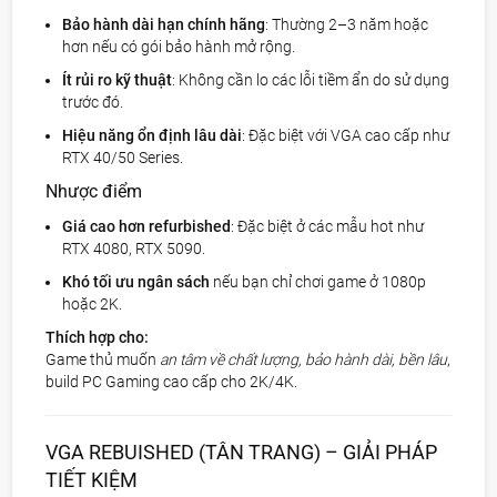
Bảo hành dài hạn chính hãng
: Thường 2–3 năm hoặc
hơn nếu có gói bảo hành mở rộng.
Ít rủi ro kỹ thuật
: Không cần lo các lỗi tiềm ẩn do sử dụng
trước đó.
Hiệu năng ổn định lâu dài
: Đặc biệt với VGA cao cấp như
RTX 40/50 Series.
Nhược điểm
Giá cao hơn refurbished
: Đặc biệt ở các mẫu hot như
RTX 4080, RTX 5090.
Khó tối ưu ngân sách
nếu bạn chỉ chơi game ở 1080p
hoặc 2K.
Thích hợp cho:
Game thủ muốn
an tâm về chất lượng, bảo hành dài, bền lâu
,
build PC Gaming cao cấp cho 2K/4K.
VGA REBUISHED (TÂN TRANG) – GIẢI PHÁP
TIẾT KIỆM