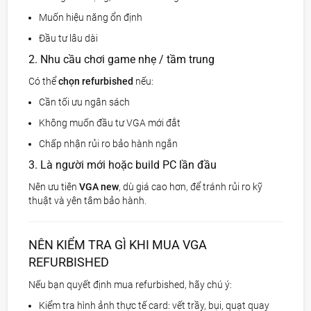
Muốn hiệu năng ổn định
Đầu tư lâu dài
2. Nhu cầu chơi game nhẹ / tầm trung
Có thể
chọn refurbished
nếu:
Cần tối ưu ngân sách
Không muốn đầu tư VGA mới đắt
Chấp nhận rủi ro bảo hành ngắn
3. Là người mới hoặc build PC lần đầu
Nên ưu tiên
VGA new
, dù giá cao hơn, để tránh rủi ro kỹ
thuật và yên tâm bảo hành.
NÊN KIỂM TRA GÌ KHI MUA VGA
REFURBISHED
Nếu bạn quyết định mua refurbished, hãy chú ý:
Kiểm tra hình ảnh thực tế card: vết trầy, bụi, quạt quay