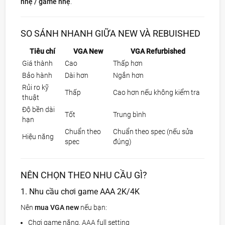
nhẹ / game nhẹ
.
SO SÁNH NHANH GIỮA NEW VÀ REBUISHED
Tiêu chí
VGA New
VGA Refurbished
Giá thành
Cao
Thấp hơn
Bảo hành
Dài hơn
Ngắn hơn
Rủi ro kỹ
Thấp
Cao hơn nếu không kiểm tra
thuật
Độ bền dài
Tốt
Trung bình
hạn
Chuẩn theo
Chuẩn theo spec (nếu sửa
Hiệu năng
spec
đúng)
NÊN CHỌN THEO NHU CẦU GÌ?
1. Nhu cầu chơi game AAA 2K/4K
Nên
mua VGA new
nếu bạn:
Chơi game nặng, AAA full setting