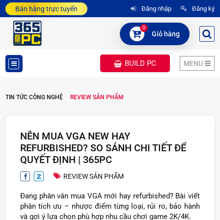
Bán hàng trực tuyến
Đăng nhập
Đăng ký
0
Giỏ hàng
BUILD PC
MENU
DANH
TIN TỨC CÔNG NGHỆ
REVIEW SẢN PHẨM
MỤC
SẢN
NÊN MUA VGA NEW HAY
PHẨM
REFURBISHED? SO SÁNH CHI TIẾT ĐỂ
QUYẾT ĐỊNH | 365PC
REVIEW SẢN PHẨM
Đang phân vân mua VGA mới hay refurbished? Bài viết
phân tích ưu – nhược điểm từng loại, rủi ro, bảo hành
và gợi ý lựa chọn phù hợp nhu cầu chơi game 2K/4K.