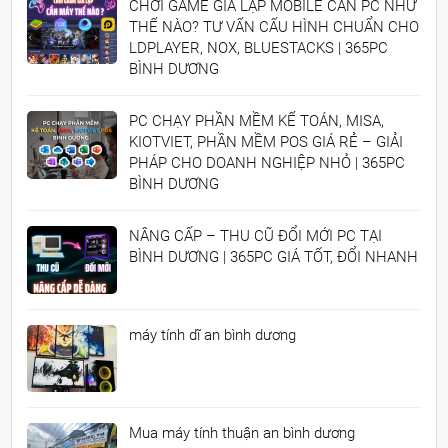
CHƠI GAME GIẢ LẬP MOBILE CẦN PC NHƯ
THẾ NÀO? TƯ VẤN CẤU HÌNH CHUẨN CHO
LDPLAYER, NOX, BLUESTACKS | 365PC
BÌNH DƯƠNG
PC CHẠY PHẦN MỀM KẾ TOÁN, MISA,
KIOTVIET, PHẦN MỀM POS GIÁ RẺ – GIẢI
PHÁP CHO DOANH NGHIỆP NHỎ | 365PC
BÌNH DƯƠNG
NÂNG CẤP – THU CŨ ĐỔI MỚI PC TẠI
BÌNH DƯƠNG | 365PC GIÁ TỐT, ĐỔI NHANH
máy tính dĩ an bình dương
Mua máy tính thuận an bình dương