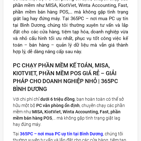
phần mềm như MISA, KiotViet, Winta Accounting, Fast,
phần mềm bán hàng POS,… mà không gặp tình trạng
giật lag hay đứng máy. Tại 365PC – nơi mua PC uy tín
tại Bình Dương, chúng tôi thường xuyên tư vấn và lắp
đặt cho các cửa hàng, tiệm tạp hóa, doanh nghiệp vừa
và nhỏ cấu hình tối ưu nhất, phục vụ tốt công việc kế
toán – bán hàng – quản lý dữ liệu mà vẫn giá thành
hợp lý, dễ dàng nâng cấp sau này.
PC CHẠY PHẦN MỀM KẾ TOÁN, MISA,
KIOTVIET, PHẦN MỀM POS GIÁ RẺ – GIẢI
PHÁP CHO DOANH NGHIỆP NHỎ | 365PC
BÌNH DƯƠNG
Với chi phí chỉ
dưới 6 triệu đồng
, bạn hoàn toàn có thể sở
hữu một bộ
PC văn phòng ổn định
, chuyên chạy các phần
mềm như
MISA, KiotViet, Winta Accounting, Fast, phần
mềm bán hàng POS
,… mà không gặp tình trạng giật lag
hay đứng máy.
Tại
365PC – nơi mua PC uy tín tại Bình Dương
, chúng tôi
thường xuyên tư vấn và lắp đặt cho các cửa hàng, tiệm tạp