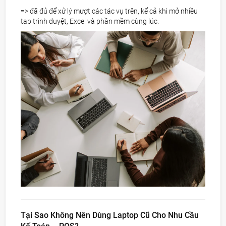
=> đã đủ để xử lý mượt các tác vụ trên, kể cả khi mở nhiều
tab trình duyệt, Excel và phần mềm cùng lúc.
Tại Sao Không Nên Dùng Laptop Cũ Cho Nhu Cầu