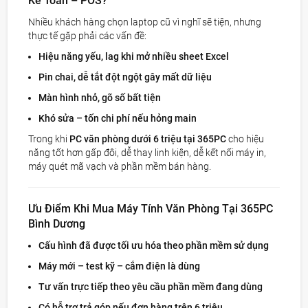
Kế Toán – POS?
Nhiều khách hàng chọn laptop cũ vì nghĩ sẽ tiện, nhưng
thực tế gặp phải các vấn đề:
Hiệu năng yếu, lag khi mở nhiều sheet Excel
Pin chai, dễ tắt đột ngột gây mất dữ liệu
Màn hình nhỏ, gõ số bất tiện
Khó sửa – tốn chi phí nếu hỏng main
Trong khi
PC văn phòng dưới 6 triệu tại 365PC
cho hiệu
năng tốt hơn gấp đôi, dễ thay linh kiện, dễ kết nối máy in,
máy quét mã vạch và phần mềm bán hàng.
Ưu Điểm Khi Mua Máy Tính Văn Phòng Tại 365PC
Bình Dương
Cấu hình đã được tối ưu hóa theo phần mềm sử dụng
Máy mới – test kỹ – cắm điện là dùng
Tư vấn trực tiếp theo yêu cầu phần mềm đang dùng
Có hỗ trợ trả góp nếu đơn hàng trên 6 triệu