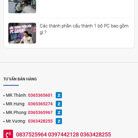
Các thành phần cấu thành 1 bộ PC bao gồm
gì ?
TƯ VẤN BÁN HÀNG
MR.Thành:
0365365601
MR.Hưng:
0365365274
MR.Phong:
0365365967
Mr.Vương:
0363428255
0837525964 0397442128 0363428255