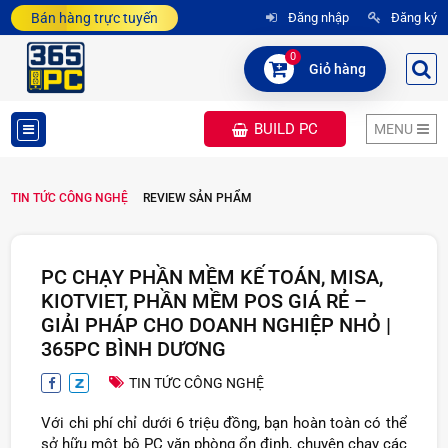
Bán hàng trực tuyến
Đăng nhập
Đăng ký
0
Giỏ hàng
BUILD PC
MENU
DANH
TIN TỨC CÔNG NGHỆ
REVIEW SẢN PHẨM
MỤC
SẢN
PC CHẠY PHẦN MỀM KẾ TOÁN, MISA,
PHẨM
KIOTVIET, PHẦN MỀM POS GIÁ RẺ –
GIẢI PHÁP CHO DOANH NGHIỆP NHỎ |
365PC BÌNH DƯƠNG
TIN TỨC CÔNG NGHỆ
Với chi phí chỉ dưới 6 triệu đồng, bạn hoàn toàn có thể
sở hữu một bộ PC văn phòng ổn định, chuyên chạy các