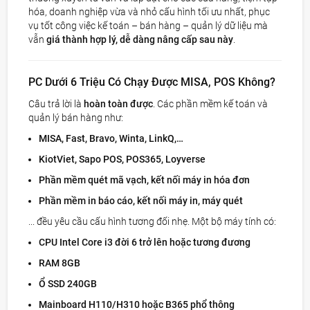
hóa, doanh nghiệp vừa và nhỏ cấu hình tối ưu nhất, phục
vụ tốt công việc kế toán – bán hàng – quản lý dữ liệu mà
vẫn
giá thành hợp lý, dễ dàng nâng cấp sau này
.
PC Dưới 6 Triệu Có Chạy Được MISA, POS Không?
Câu trả lời là
hoàn toàn được
. Các phần mềm kế toán và
quản lý bán hàng như:
MISA, Fast, Bravo, Winta, LinkQ,…
KiotViet, Sapo POS, POS365, Loyverse
Phần mềm quét mã vạch, kết nối máy in hóa đơn
Phần mềm in báo cáo, kết nối máy in, máy quét
... đều yêu cầu cấu hình tương đối nhẹ. Một bộ máy tính có:
CPU Intel Core i3 đời 6 trở lên hoặc tương đương
RAM 8GB
Ổ SSD 240GB
Mainboard H110/H310 hoặc B365 phổ thông