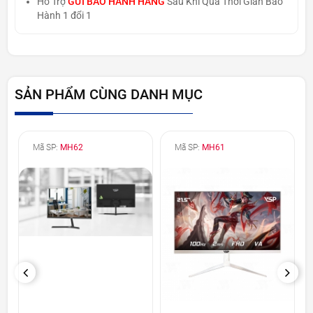
Hỗ Trợ
GỬI BẢO HÀNH HÃNG
Sau Khi Qúa Thời Gian Bảo
Hành 1 đổi 1
SẢN PHẨM CÙNG DANH MỤC
Mã SP:
MH62
Mã SP:
MH61
PREVIOUS
NEXT