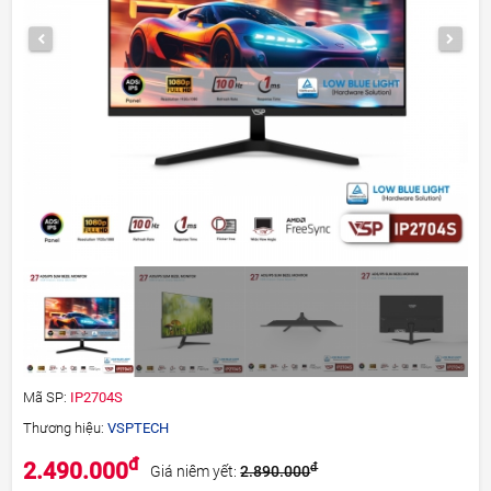
Mã SP:
IP2704S
Thương hiệu:
VSPTECH
đ
2.490.000
đ
Giá niêm yết:
2.890.000