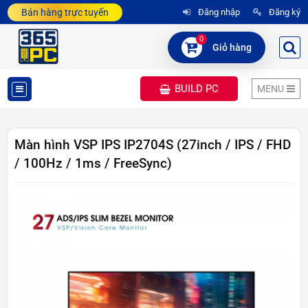
Bán hàng trực tuyến
Đăng nhập
Đăng ký
0
Giỏ hàng
BUILD PC
MENU
DANH
MỤC
Màn hình VSP IPS IP2704S (27inch / IPS / FHD
/ 100Hz / 1ms / FreeSync)
SẢN
PHẨM