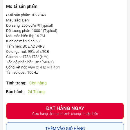
Mô tả sản phẩm:
Mã sản phẩm: IP2704S
Màu sắc: Đen
Độ sáng: 250 cd/m²(Typical)
Độ tương phản: 1000:1(Typical)
Màu sắc hiển thị: 16.7M
Kích cỡ màn hình: 27"
Tấm nền: BOE ADS/IPS
Color gamut: 99% of sRGB
Góc nhìn: 178°/178° (H/V)
Tốc độ phản hồi: 1ms(MPRT)
Cổng kết nối: VGA x1/HDMI1.4 x1
Tần số quét: 100Hz
Tình trạng:
Còn hàng
Bảo hành:
24 Tháng
ĐẶT HÀNG NGAY
Giao hàng tận nơi nhanh chóng, thuận tiện
THÊM VÀO GIỎ HÀNG