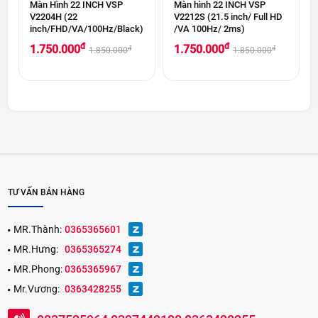
Màn Hình 22 INCH VSP
Màn hình 22 INCH VSP
V2204H (22
V2212S (21.5 inch/ Full HD
inch/FHD/VA/100Hz/Black)
/VA 100Hz/ 2ms)
đ
đ
1.750.000
1.750.000
đ
đ
1.850.000
1.850.000
TƯ VẤN BÁN HÀNG
MR.Thành:
0365365601
MR.Hưng:
0365365274
MR.Phong:
0365365967
Mr.Vương:
0363428255