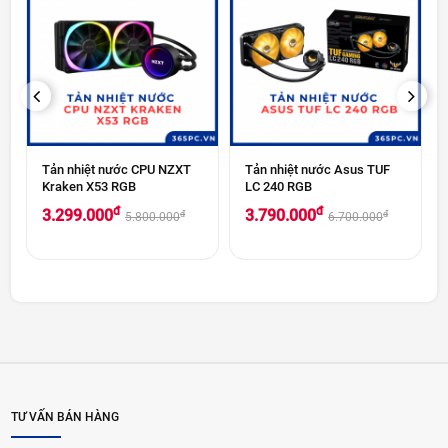
PREVIOUS
NEXT
Tản nhiệt nước CPU NZXT
Tản nhiệt nước Asus TUF
0
Kraken X53 RGB
LC 240 RGB
đ
đ
3.299.000
3.790.000
đ
đ
5.800.000
6.700.000
TƯ VẤN BÁN HÀNG