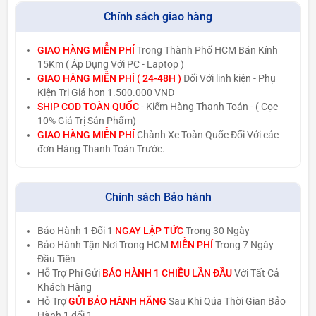
Chính sách giao hàng
GIAO HÀNG MIỄN PHÍ
Trong Thành Phố HCM Bán Kính
15Km ( Áp Dụng Với PC - Laptop )
GIAO HÀNG MIỄN PHÍ ( 24-48H )
Đối Với linh kiện - Phụ
Kiện Trị Giá hơn 1.500.000 VNĐ
SHIP COD TOÀN QUỐC
- Kiểm Hàng Thanh Toán - ( Cọc
10% Giá Trị Sản Phẩm)
GIAO HÀNG MIỄN PHÍ
Chành Xe Toàn Quốc Đối Với các
đơn Hàng Thanh Toán Trước.
Chính sách Bảo hành
Bảo Hành 1 Đổi 1
NGAY LẬP TỨC
Trong 30 Ngày
Bảo Hành Tận Nơi Trong HCM
MIỄN PHÍ
Trong 7 Ngày
Đầu Tiên
Hỗ Trợ Phí Gửi
BẢO HÀNH 1 CHIỀU LẦN ĐẦU
Với Tất Cả
Khách Hàng
Hỗ Trợ
GỬI BẢO HÀNH HÃNG
Sau Khi Qúa Thời Gian Bảo
Hành 1 đổi 1