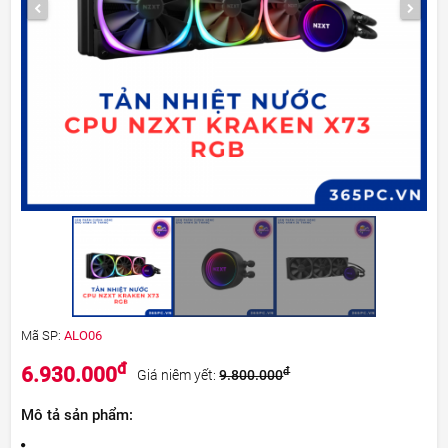
Mã SP:
ALO06
đ
6.930.000
đ
Giá niêm yết:
9.800.000
Mô tả sản phẩm: