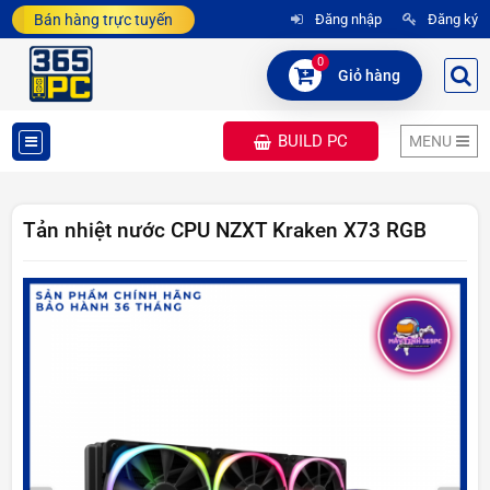
Bán hàng trực tuyến
Đăng nhập
Đăng ký
0
Giỏ hàng
BUILD PC
MENU
DANH
MỤC
Tản nhiệt nước CPU NZXT Kraken X73 RGB
SẢN
PHẨM