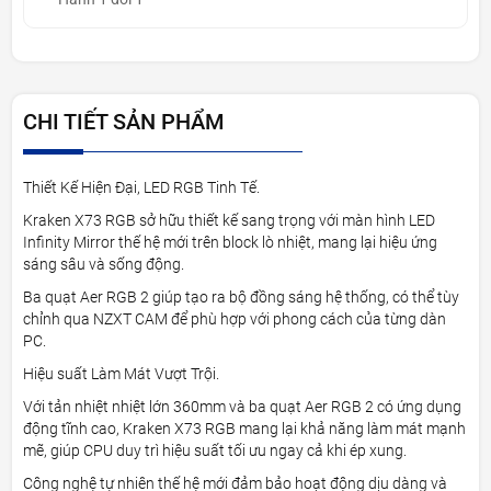
CHI TIẾT SẢN PHẨM
Thiết Kế Hiện Đại, LED RGB Tinh Tế.
Kraken X73 RGB sở hữu thiết kế sang trọng với màn hình LED
Infinity Mirror thế hệ mới trên block lò nhiệt, mang lại hiệu ứng
sáng sâu và sống động.
Ba quạt Aer RGB 2 giúp tạo ra bộ đồng sáng hệ thống, có thể tùy
chỉnh qua NZXT CAM để phù hợp với phong cách của từng dàn
PC.
Hiệu suất Làm Mát Vượt Trội.
Với tản nhiệt nhiệt lớn 360mm và ba quạt Aer RGB 2 có ứng dụng
động tĩnh cao, Kraken X73 RGB mang lại khả năng làm mát mạnh
mẽ, giúp CPU duy trì hiệu suất tối ưu ngay cả khi ép xung.
Công nghệ tự nhiên thế hệ mới đảm bảo hoạt động dịu dàng và