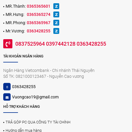
MR.Thành:
0365365601
MR.Hưng:
0365365274
MR.Phong:
0365365967
Mr.Vương:
0363428255
0837525964 0397442128 0363428255
TÀI KHOẢN NGÂN HÀNG
Ngân Hàng Vietcombank - Chi nhánh Thái Nguyên
Số TK: 0821000123467 - Nguyễn Cao vương
0363428255
Vuongcao19@gmail.com
HỖ TRỢ KHÁCH HÀNG
TRẢ GÓP PC QUA CÔNG TY TÀI CHÍNH
Hướng dẫn mua hàng