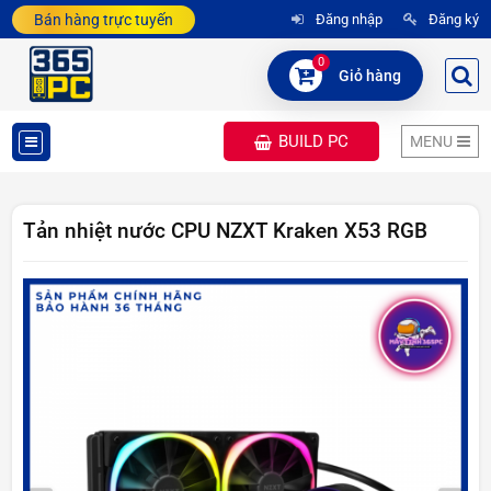
Bán hàng trực tuyến
Đăng nhập
Đăng ký
0
Giỏ hàng
BUILD PC
MENU
DANH
MỤC
Tản nhiệt nước CPU NZXT Kraken X53 RGB
SẢN
PHẨM