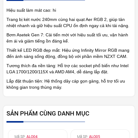
Hiệu suất làm mát cao:
hi
Trang bị két nước 240mm cùng hai quạt Aer RGB 2, giúp tản
nhiệt nhanh và giữ hiệu suất CPU ổn định ngay cả khi tải nặng.
Bơm Asetek Gen 7: Cải tiến mới với hiệu suất tối ưu, vận hành
êm ái và giảm tiếng ồn đáng kể.
Thiết kế LED RGB đẹp mắt: Hiệu ứng Infinity Mirror RGB mang
đến ánh sáng sống động, đồng bộ với phần mềm NZXT CAM.
Tương thích đa nền tảng: Hỗ trợ các socket phổ biến như Intel
LGA 1700/1200/115X và AMD AM4, dễ dàng lắp đặt.
Lắp đặt thuận tiện: Hệ thống dây cáp gọn gàng, hỗ trợ tối ưu
không gian trong thùng máy.
SẢN PHẨM CÙNG DANH MỤC
Mã SP:
ALO04
Mã SP:
ALO05