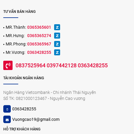
TƯ VẤN BÁN HÀNG
MR.Thành:
0365365601
MR.Hưng:
0365365274
MR.Phong:
0365365967
Mr.Vương:
0363428255
0837525964 0397442128 0363428255
TÀI KHOẢN NGÂN HÀNG
Ngân Hàng Vietcombank - Chi nhánh Thái Nguyên
Số TK: 0821000123467 - Nguyễn Cao vương
0363428255
Vuongcao19@gmail.com
HỖ TRỢ KHÁCH HÀNG