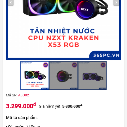
Mã SP:
ALO02
đ
3.299.000
đ
Giá niêm yết:
5.800.000
Mô tả sản phẩm:
Két nước: 240mm