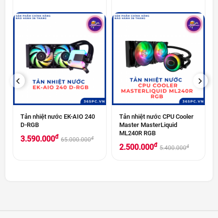
PREVIOUS
NEXT
Tản nhiệt nước EK-AIO 240
Tản nhiệt nước CPU Cooler
D-RGB
Master MasterLiquid
ML240R RGB
đ
3.590.000
đ
65.000.000
đ
2.500.000
đ
5.400.000