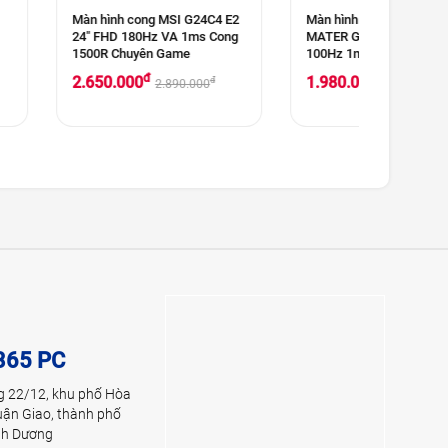
ng MSI G24C4 E2
Màn hình phẳng COOLER
Màn hình
Hz VA 1ms Cong
MATER GA241 24'' FHD VA
MP242A 2
ên Game
100Hz 1ms
1Ms
đ
đ
1.980.000
2.250.
đ
đ
2.890.000
2.250.000
365 PC
g 22/12, khu phố Hòa
uận Giao, thành phố
ình Dương