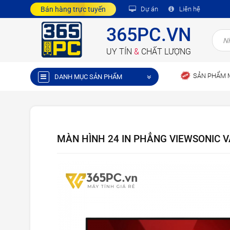
Bán hàng trực tuyến
Dự án
Liên hệ
365PC.VN
UY TÍN
&
CHẤT LƯỢNG
SẢN PHẨM 
DANH MỤC SẢN PHẨM
MÀN HÌNH 24 IN PHẲNG VIEWSONIC 