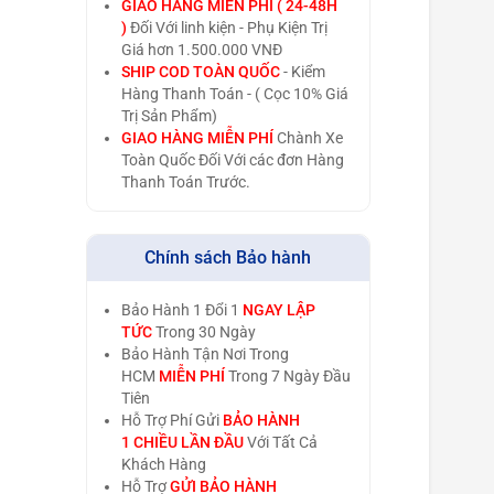
GIAO HÀNG MIỄN PHÍ ( 24-48H
)
Đối Với linh kiện - Phụ Kiện Trị
Giá hơn 1.500.000 VNĐ
SHIP COD TOÀN QUỐC
- Kiểm
Hàng Thanh Toán - ( Cọc 10% Giá
Trị Sản Phẩm)
GIAO HÀNG MIỄN PHÍ
Chành Xe
Toàn Quốc Đối Với các đơn Hàng
Thanh Toán Trước.
Chính sách Bảo hành
Bảo Hành 1 Đổi 1
NGAY LẬP
TỨC
Trong 30 Ngày
Bảo Hành Tận Nơi Trong
HCM
MIỄN PHÍ
Trong 7 Ngày Đầu
Tiên
Hỗ Trợ Phí Gửi
BẢO HÀNH
1 CHIỀU LẦN ĐẦU
Với Tất Cả
Khách Hàng
Hỗ Trợ
GỬI BẢO HÀNH