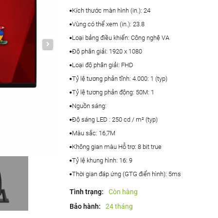
Kích thước màn hình (in.): 24
Vùng có thể xem (in.): 23.8
Loại bảng điều khiển: Công nghệ VA
Độ phân giải: 1920 x 1080
Loại độ phân giải: FHD
Tỷ lệ tương phản tĩnh: 4.000: 1 (typ)
Tỷ lệ tương phản động: 50M: 1
Nguồn sáng:
Độ sáng LED : 250 cd / m² (typ)
Màu sắc: 16,7M
Không gian màu Hỗ trợ: 8 bit true
Tỷ lệ khung hình: 16: 9
Thời gian đáp ứng (GTG điển hình): 5ms
Tình trạng:
Còn hàng
Bảo hành:
24 tháng