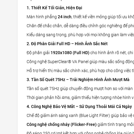
1. Thiết Kế Tối Giản, Hiện Đại
Màn hình phẳng
24 inch
, thiết kế viền mỏng giúp tối ưu kh
Chân đế chắc chắn, dễ dàng điều chỉnh góc nghiêng để phù
Kiểu dáng sang trọng, phù hợp với mọi không gian làm việc v
2. Độ Phân Giải Full HD – Hình Ảnh Sắc Nét
Độ phân giải
1920x1080 (Full HD)
cho hình ảnh rõ nét, chi 
Công nghệ SuperClear® VA Panel giúp màu sắc sống động,
Hỗ trợ hiển thị màu sắc chính xác, phù hợp cho công việc t
3. Tần Số Quét 75Hz – Trải Nghiệm Hình Ảnh Mượt Mà
Tần số quét 75Hz giúp chuyển động mượt hơn so với màn 
Thời gian phản hồi 4ms, giảm thiểu hiện tượng nhòe hình 
4. Công Nghệ Bảo Vệ Mắt – Sử Dụng Thoải Mái Cả Ngày
Chế độ giảm ánh sáng xanh (Blue Light Filter) giúp bảo vệ
Công nghệ chống nháy (Flicker-Free)
giảm tình trạng mỏi 
Độ sáng 250 cd/m² kết hợp với công nghệ chống lóa giúp hi