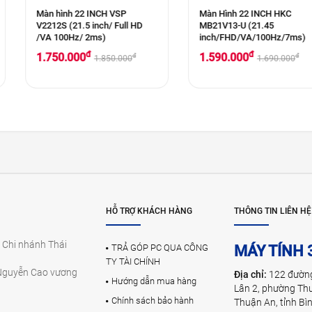
CH VSP
Màn Hình 22 INCH HKC
Màn hình co
h/ Full HD
MB21V13-U (21.45
24" FHD 180
)
inch/FHD/VA/100Hz/7ms)
1500R Chuy
đ
1.590.000
2.650.000
đ
đ
.850.000
1.690.000
HỖ TRỢ KHÁCH HÀNG
THÔNG TIN LIÊN HỆ
 Chi nhánh Thái
TRẢ GÓP PC QUA CÔNG
MÁY TÍNH 
TY TÀI CHÍNH
Nguyễn Cao vương
Địa chỉ:
122 đườn
Hướng dẫn mua hàng
Lân 2, phường Th
Chính sách bảo hành
Thuận An, tỉnh B