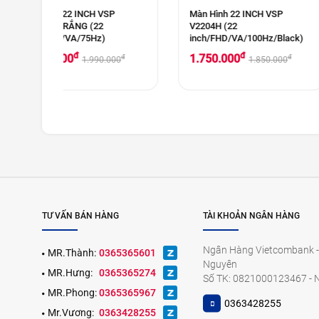
VSP
Màn Hình 22 INCH VSP
Màn hình 22 IN
V2204H (22
V2212S (21.5 inc
)
inch/FHD/VA/100Hz/Black)
/VA 100Hz/ 2ms
đ
đ
1.750.000
1.750.000
đ
đ
.000
1.850.000
1
TƯ VẤN BÁN HÀNG
TÀI KHOẢN NGÂN HÀNG
Ngân Hàng Vietcombank -
MR.Thành:
0365365601
Nguyên
MR.Hưng:
0365365274
Số TK: 0821000123467 - 
MR.Phong:
0365365967
0363428255
Mr.Vương:
0363428255