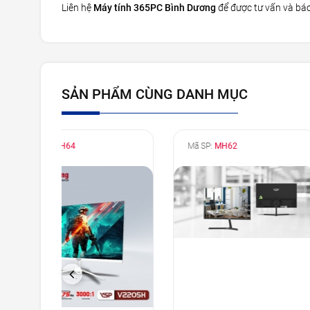
Liên hệ
Máy tính 365PC Bình Dương
để được tư vấn và bá
SẢN PHẨM CÙNG DANH MỤC
Mã SP:
MH62
Mã SP:
MH61
PREVIOUS