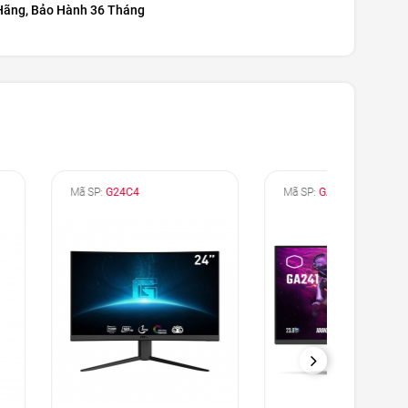
Hãng, Bảo Hành 36 Tháng
4
Mã SP:
GA241
Mã SP:
M
NEXT