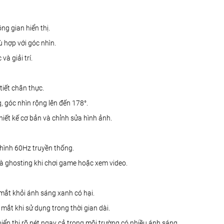
ông gian hiển thị.
 hợp với góc nhìn.
à giải trí.
tiết chân thực.
 góc nhìn rộng lên đến 178°.
hiết kế cơ bản và chỉnh sửa hình ảnh.
hình 60Hz truyền thống.
và ghosting khi chơi game hoặc xem video.
 mắt khỏi ánh sáng xanh có hại.
mắt khi sử dụng trong thời gian dài.
ển thị rõ nét ngay cả trong môi trường có nhiều ánh sáng.