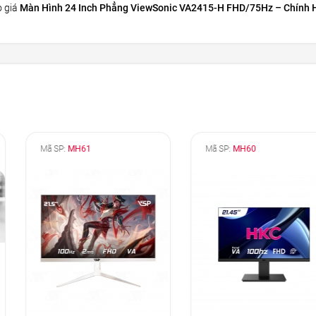
o giá
Màn Hình 24 Inch Phẳng ViewSonic VA2415-H FHD/75Hz – Chính 
Mã SP:
MH60
Mã SP:
G24C