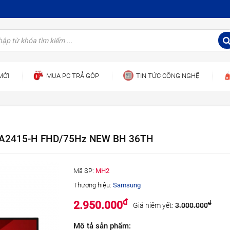
MỚI
MUA PC TRẢ GÓP
TIN TỨC CÔNG NGHỆ
VA2415-H FHD/75Hz NEW BH 36TH
Mã SP:
MH2
Thương hiệu:
Samsung
đ
2.950.000
đ
Giá niêm yết:
3.000.000
Mô tả sản phẩm: