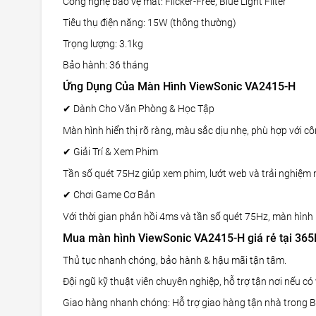
Công nghệ bảo vệ mắt: Flicker-Free, Blue Light Filter
Tiêu thụ điện năng: 15W (thông thường)
Trọng lượng: 3.1kg
Bảo hành: 36 tháng
Ứng Dụng Của Màn Hình ViewSonic VA2415-H
Dành Cho Văn Phòng & Học Tập
✔
Màn hình hiển thị rõ ràng, màu sắc dịu nhẹ, phù hợp với cô
Giải Trí & Xem Phim
✔
Tần số quét 75Hz giúp xem phim, lướt web và trải nghiệm
Chơi Game Cơ Bản
✔
Với thời gian phản hồi 4ms và tần số quét 75Hz, màn hình
Mua màn hình ViewSonic VA2415-H giá rẻ tại 36
Thủ tục nhanh chóng, bảo hành & hậu mãi tận tâm.
Đội ngũ kỹ thuật viên chuyên nghiệp, hỗ trợ tận nơi nếu có
Giao hàng nhanh chóng: Hỗ trợ giao hàng tận nhà trong 