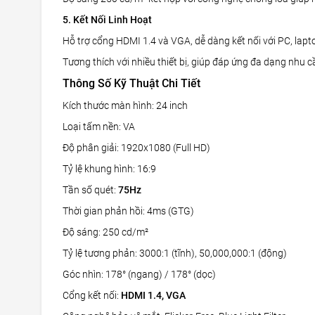
5. Kết Nối Linh Hoạt
Hỗ trợ cổng HDMI 1.4 và VGA, dễ dàng kết nối với PC, lap
Tương thích với nhiều thiết bị, giúp đáp ứng đa dạng nhu 
Thông Số Kỹ Thuật Chi Tiết
Kích thước màn hình: 24 inch
Loại tấm nền: VA
Độ phân giải: 1920x1080 (Full HD)
Tỷ lệ khung hình: 16:9
Tần số quét:
75Hz
Thời gian phản hồi: 4ms (GTG)
Độ sáng: 250 cd/m²
Tỷ lệ tương phản: 3000:1 (tĩnh), 50,000,000:1 (động)
Góc nhìn: 178° (ngang) / 178° (dọc)
Cổng kết nối:
HDMI 1.4, VGA