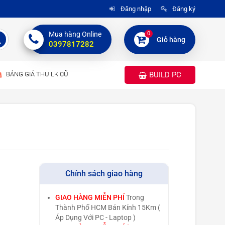
Đăng nhập
Đăng ký
0
Mua hàng Online
Giỏ hàng
0397817282
BẢNG GIÁ THU LK CŨ
BUILD PC
Chính sách giao hàng
GIAO HÀNG MIỄN PHÍ
Trong
Thành Phố HCM Bán Kính 15Km (
Áp Dụng Với PC - Laptop )