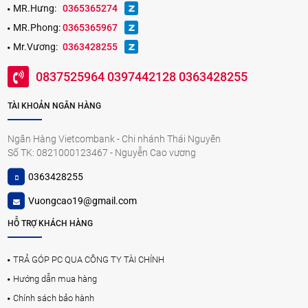
MR.Hưng:
0365365274
MR.Phong:
0365365967
Mr.Vương:
0363428255
0837525964 0397442128 0363428255
TÀI KHOẢN NGÂN HÀNG
Ngân Hàng Vietcombank - Chi nhánh Thái Nguyên
Số TK: 0821000123467 - Nguyễn Cao vương
0363428255
Vuongcao19@gmail.com
HỖ TRỢ KHÁCH HÀNG
TRẢ GÓP PC QUA CÔNG TY TÀI CHÍNH
Hướng dẫn mua hàng
Chính sách bảo hành