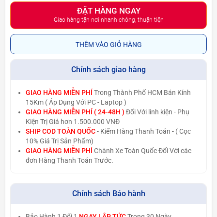
ĐẶT HÀNG NGAY
Giao hàng tận nơi nhanh chóng, thuận tiện
THÊM VÀO GIỎ HÀNG
Chính sách giao hàng
GIAO HÀNG MIỄN PHÍ
Trong Thành Phố HCM Bán Kính
15Km ( Áp Dụng Với PC - Laptop )
GIAO HÀNG MIỄN PHÍ ( 24-48H )
Đối Với linh kiện - Phụ
Kiện Trị Giá hơn 1.500.000 VNĐ
SHIP COD TOÀN QUỐC
- Kiểm Hàng Thanh Toán - ( Cọc
10% Giá Trị Sản Phẩm)
GIAO HÀNG MIỄN PHÍ
Chành Xe Toàn Quốc Đối Với các
đơn Hàng Thanh Toán Trước.
Chính sách Bảo hành
Bảo Hành 1 Đổi 1
NGAY LẬP TỨC
Trong 30 Ngày