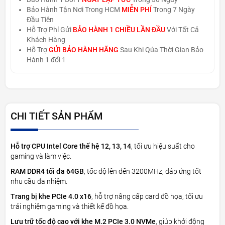
Bảo Hành Tận Nơi Trong HCM
MIỄN PHÍ
Trong 7 Ngày
Đầu Tiên
Hỗ Trợ Phí Gửi
BẢO HÀNH 1 CHIỀU LẦN ĐẦU
Với Tất Cả
Khách Hàng
Hỗ Trợ
GỬI BẢO HÀNH HÃNG
Sau Khi Qúa Thời Gian Bảo
Hành 1 đổi 1
CHI TIẾT SẢN PHẨM
Hỗ trợ CPU Intel Core thế hệ 12, 13, 14
, tối ưu hiệu suất cho
gaming và làm việc.
RAM DDR4 tối đa 64GB
, tốc độ lên đến 3200MHz, đáp ứng tốt
nhu cầu đa nhiệm.
Trang bị khe PCIe 4.0 x16
, hỗ trợ nâng cấp card đồ họa, tối ưu
trải nghiệm gaming và thiết kế đồ họa.
Lưu trữ tốc độ cao với khe M.2 PCIe 3.0 NVMe
, giúp khởi động