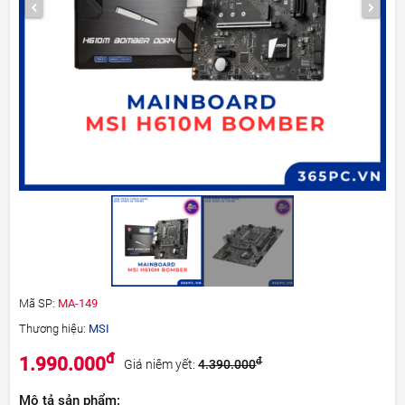
Mã SP:
MA-149
Thương hiệu:
MSI
đ
1.990.000
đ
Giá niêm yết:
4.390.000
Mô tả sản phẩm: