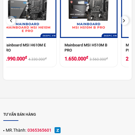
PREVIOUS
NEXT
Mainboard MSI H510M B
Mainboard MSI B760M-P
PRO
PRO D4
đ
đ
1.650.000
2.290.000
đ
đ
3.560.000
4.550.000
TƯ VẤN BÁN HÀNG
MR.Thành:
0365365601