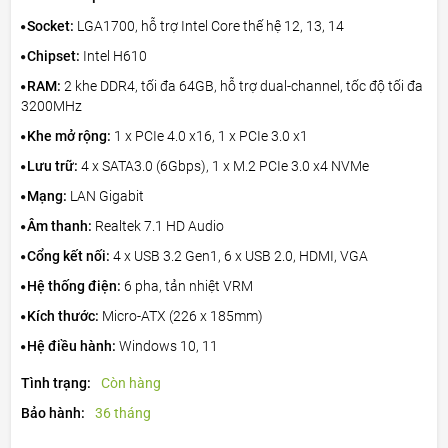
Socket:
LGA1700, hỗ trợ Intel Core thế hệ 12, 13, 14
Chipset:
Intel H610
RAM:
2 khe DDR4, tối đa 64GB, hỗ trợ dual-channel, tốc độ tối đa
3200MHz
Khe mở rộng:
1 x PCIe 4.0 x16, 1 x PCIe 3.0 x1
Lưu trữ:
4 x SATA3.0 (6Gbps), 1 x M.2 PCIe 3.0 x4 NVMe
Mạng:
LAN Gigabit
Âm thanh:
Realtek 7.1 HD Audio
Cổng kết nối:
4 x USB 3.2 Gen1, 6 x USB 2.0, HDMI, VGA
Hệ thống điện:
6 pha, tản nhiệt VRM
Kích thước:
Micro-ATX (226 x 185mm)
Hệ điều hành:
Windows 10, 11
Tình trạng:
Còn hàng
Bảo hành:
36 tháng