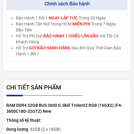
Chính sách Bảo hành
Bảo Hành 1 Đổi 1
NGAY LẬP TỨC
Trong 30 Ngày
Bảo Hành Tận Nơi Trong HCM
MIỄN PHÍ
Trong 7 Ngày
Đầu Tiên
Hỗ Trợ Phí Gửi
BẢO HÀNH 1 CHIỀU LẦN ĐẦU
Với Tất Cả
Khách Hàng
Hỗ Trợ
GỬI BẢO HÀNH HÃNG
Sau Khi Qúa Thời Gian Bảo
Hành 1 đổi 1
CHI TIẾT SẢN PHẨM
RAM DDR4 32GB BUS 3600 G.Skill TridentZ RGB (16GX2) (F4-
3600C18D-32GTZ) New
Thông số kỹ thuật:
Dung lượng
: 32GB (2 x 16GB)