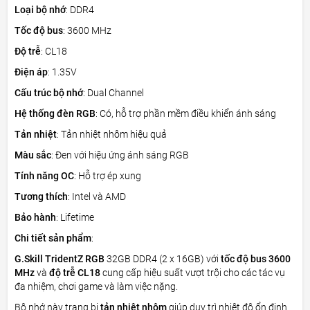
Loại bộ nhớ
: DDR4
Tốc độ bus
: 3600 MHz
Độ trễ
: CL18
Điện áp
: 1.35V
Cấu trúc bộ nhớ
: Dual Channel
Hệ thống đèn RGB
: Có, hỗ trợ phần mềm điều khiển ánh sáng
Tản nhiệt
: Tản nhiệt nhôm hiệu quả
Màu sắc
: Đen với hiệu ứng ánh sáng RGB
Tính năng OC
: Hỗ trợ ép xung
Tương thích
: Intel và AMD
Bảo hành
: Lifetime
Chi tiết sản phẩm
:
G.Skill TridentZ RGB
32GB DDR4 (2 x 16GB) với
tốc độ bus 3600
MHz
và
độ trễ CL18
cung cấp hiệu suất vượt trội cho các tác vụ
đa nhiệm, chơi game và làm việc nặng.
Bộ nhớ này trang bị
tản nhiệt nhôm
giúp duy trì nhiệt độ ổn định