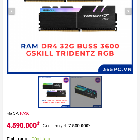
Mã SP:
RA36
đ
4.590.000
đ
Giá niêm yết:
7.500.000
Tình trạng:
Còn hàng