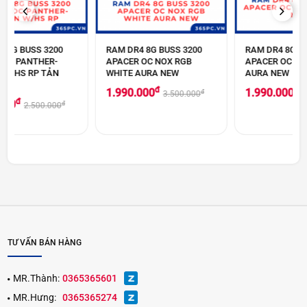
PREVIOUS
NEXT
RAM DR4 8G BUSS 3200
RAM DR4 8G BUSS 3200
APACER OC NOX RGB
APACER OC NOX RGB
WHITE AURA NEW
AURA NEW
đ
đ
1.990.000
1.990.000
đ
đ
3.500.000
2.500.000
TƯ VẤN BÁN HÀNG
MR.Thành:
0365365601
MR.Hưng:
0365365274