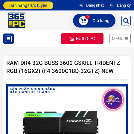
Bán hàng trực tuyến
Đăng nhập
Đăng ký
0
Giỏ hàng
BUILD PC
MENU
DANH
MỤC
RAM DR4 32G BUSS 3600 GSKILL TRIDENTZ
RGB (16GX2) (F4 3600C18D-32GTZ) NEW
SẢN
PHẨM