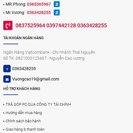
MR.Phong:
0365365967
Mr.Vương:
0363428255
0837525964 0397442128 0363428255
TÀI KHOẢN NGÂN HÀNG
Ngân Hàng Vietcombank - Chi nhánh Thái Nguyên
Số TK: 0821000123467 - Nguyễn Cao vương
0363428255
Vuongcao19@gmail.com
HỖ TRỢ KHÁCH HÀNG
TRẢ GÓP PC QUA CÔNG TY TÀI CHÍNH
Hướng dẫn mua hàng
Chính sách bảo hành
Giao hàng & thanh toán