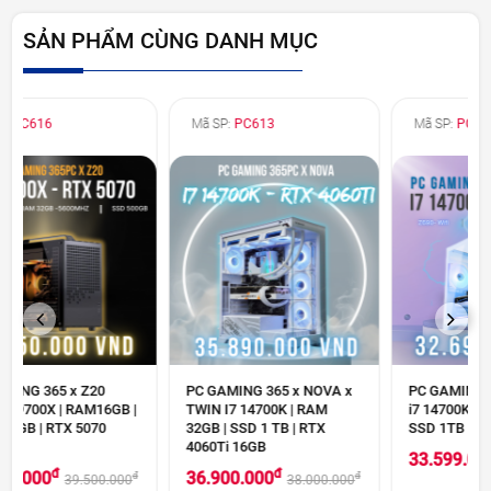
SẢN PHẨM CÙNG DANH MỤC
Mã SP:
PC613
Mã SP:
PC611
PREVIOUS
NEXT
PC GAMING 365 x NOVA x
PC GAMING 365 x Focalors
TWIN I7 14700K | RAM
i7 14700KF | RAM 32GB |
32GB | SSD 1 TB | RTX
SSD 1TB | RTX 4060Ti 8GB
4060Ti 16GB
đ
33.599.000
đ
34.699.000
đ
36.900.000
đ
38.000.000