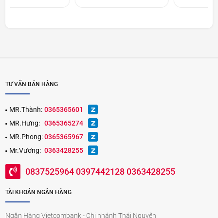
TƯ VẤN BÁN HÀNG
MR.Thành:
0365365601
MR.Hưng:
0365365274
MR.Phong:
0365365967
Mr.Vương:
0363428255
0837525964 0397442128 0363428255
TÀI KHOẢN NGÂN HÀNG
Ngân Hàng Vietcombank - Chi nhánh Thái Nguyên