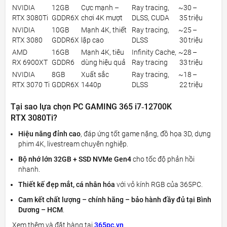
NVIDIA
12GB
Cực mạnh –
Ray tracing,
~30 –
RTX 3080Ti
GDDR6X
chơi 4K mượt
DLSS, CUDA
35 triệu
NVIDIA
10GB
Mạnh 4K, thiết
Ray tracing,
~25 –
RTX 3080
GDDR6X
lập cao
DLSS
30 triệu
AMD
16GB
Mạnh 4K, tiêu
Infinity Cache,
~28 –
RX 6900XT
GDDR6
dùng hiệu quả
Ray tracing
33 triệu
NVIDIA
8GB
Xuất sắc
Ray tracing,
~18 –
RTX 3070 Ti
GDDR6X
1440p
DLSS
22 triệu
Tại sao lựa chọn PC GAMING 365 i7‑12700K
RTX 3080Ti?
Hiệu năng đỉnh cao
, đáp ứng tốt game nặng, đồ họa 3D, dựng
phim 4K, livestream chuyên nghiệp.
Bộ nhớ lớn 32GB + SSD NVMe Gen4
cho tốc độ phản hồi
nhanh.
Thiết kế đẹp mắt, cá nhân hóa
với vỏ kính RGB của 365PC.
Cam kết chất lượng – chính hãng – bảo hành đầy đủ tại Bình
Dương – HCM
.
Xem thêm và đặt hàng tại
365pc.vn