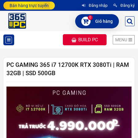
Bán hàng trực tuyến
Đăng nhập
Đăng ký
0
Giỏ hàng
BUILD PC
MENU
DANH
MỤC
PC GAMING 365 i7 12700K RTX 3080Ti | RAM
32GB | SSD 500GB
SẢN
PHẨM