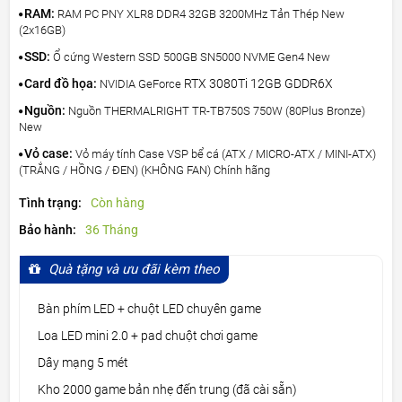
RAM:
RAM PC PNY XLR8 DDR4 32GB 3200MHz Tản Thép New
(2x16GB)
SSD:
Ổ cứng Western SSD 500GB SN5000 NVME Gen4 New
Card đồ họa:
RTX 3080Ti 12GB GDDR6X
NVIDIA GeForce
Nguồn:
Nguồn THERMALRIGHT TR-TB750S 750W (80Plus Bronze)
New
Vỏ case:
Vỏ máy tính Case VSP bể cá (ATX / MICRO-ATX / MINI-ATX)
(TRẮNG / HỒNG / ĐEN) (KHÔNG FAN) Chính hãng
Tình trạng:
Còn hàng
Bảo hành:
36 Tháng
Quà tặng và ưu đãi kèm theo
Bàn phím LED + chuột LED chuyên game
Loa LED mini 2.0 + pad chuột chơi game
Dây mạng 5 mét
Kho 2000 game bản nhẹ đến trung (đã cài sẵn)