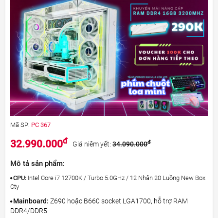
Mã SP:
PC 367
đ
32.990.000
đ
Giá niêm yết:
34.090.000
Mô tả sản phẩm:
CPU:
Intel Core i7 12700K / Turbo 5.0GHz / 12 Nhân 20 Luồng New Box
Cty
Mainboard:
Z690 hoặc B660 socket LGA1700, hỗ trợ RAM
DDR4/DDR5