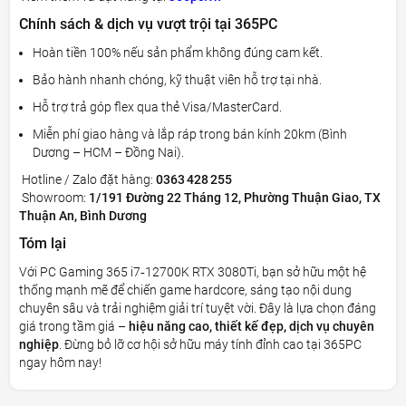
Chính sách & dịch vụ vượt trội tại 365PC
Hoàn tiền 100% nếu sản phẩm không đúng cam kết.
Bảo hành nhanh chóng, kỹ thuật viên hỗ trợ tại nhà.
Hỗ trợ trả góp flex qua thẻ Visa/MasterCard.
Miễn phí giao hàng và lắp ráp trong bán kính 20km (Bình
Dương – HCM – Đồng Nai).
Hotline / Zalo đặt hàng:
0363 428 255
Showroom:
1/191 Đường 22 Tháng 12, Phường Thuận Giao, TX
Thuận An, Bình Dương
Tóm lại
Với PC Gaming 365 i7‑12700K RTX 3080Ti, bạn sở hữu một hệ
thống mạnh mẽ để chiến game hardcore, sáng tạo nội dung
chuyên sâu và trải nghiệm giải trí tuyệt vời. Đây là lựa chọn đáng
giá trong tầm giá –
hiệu năng cao, thiết kế đẹp, dịch vụ chuyên
nghiệp
. Đừng bỏ lỡ cơ hội sở hữu máy tính đỉnh cao tại 365PC
ngay hôm nay!