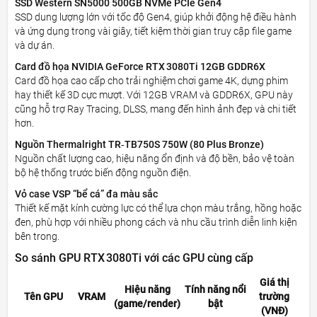
SSD Western SN5000 500GB NVMe PCIe Gen4
SSD dung lượng lớn với tốc độ Gen4, giúp khởi động hệ điều hành
và ứng dụng trong vài giây, tiết kiệm thời gian truy cập file game
và dự án.
Card đồ họa NVIDIA GeForce RTX 3080Ti 12GB GDDR6X
Card đồ họa cao cấp cho trải nghiệm chơi game 4K, dựng phim
hay thiết kế 3D cực mượt. Với 12GB VRAM và GDDR6X, GPU này
cũng hỗ trợ Ray Tracing, DLSS, mang đến hình ảnh đẹp và chi tiết
hơn.
Nguồn Thermalright TR‑TB750S 750W (80 Plus Bronze)
Nguồn chất lượng cao, hiệu năng ổn định và độ bền, bảo vệ toàn
bộ hệ thống trước biến động nguồn điện.
Vỏ case VSP “bể cá” đa màu sắc
Thiết kế mặt kính cường lực có thể lựa chọn màu trắng, hồng hoặc
đen, phù hợp với nhiều phong cách và nhu cầu trình diễn linh kiện
bên trong.
So sánh GPU RTX 3080Ti với các GPU cùng cấp
Giá thị
Hiệu năng
Tính năng nổi
Tên GPU
VRAM
trường
(game/render)
bật
(VNĐ)