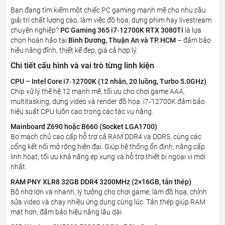
Bạn đang tìm kiếm một chiếc PC gaming mạnh mẽ cho nhu cầu
giải trí chất lượng cao, làm việc đồ họa, dựng phim hay livestream
chuyên nghiệp?
PC Gaming 365 i7‑12700K RTX 3080Ti
là lựa
chọn hoàn hảo tại
Bình Dương, Thuận An và TP. HCM
– đảm bảo
hiệu năng đỉnh, thiết kế đẹp, giá cả hợp lý.
Chi tiết cấu hình và vai trò từng linh kiện
CPU – Intel Core i7‑12700K (12 nhân, 20 luồng, Turbo 5.0GHz)
Chip xử lý thế hệ 12 mạnh mẽ, tối ưu cho chơi game AAA,
multitasking, dựng video và render đồ họa. i7‑12700K đảm bảo
hiệu suất CPU luôn cao trong các tác vụ nặng.
Mainboard Z690 hoặc B660 (Socket LGA1700)
Bo mạch chủ cao cấp hỗ trợ cả RAM DDR4 và DDR5, cùng các
cổng kết nối mở rộng hiện đại. Giúp hệ thống ổn định, nâng cấp
linh hoạt, tối ưu khả năng ép xung và hỗ trợ thiết bị ngoại vi mới
nhất.
RAM PNY XLR8 32GB DDR4 3200MHz (2×16GB, tản thép)
Bộ nhớ lớn và nhanh, lý tưởng cho chơi game, làm đồ họa, chỉnh
sửa video và chạy nhiều ứng dụng cùng lúc. Tản thép giúp RAM
mát hơn, đảm bảo hiệu năng lâu dài.