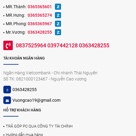
MR.Thành:
0365365601
MR.Hưng:
0365365274
MR.Phong:
0365365967
Mr.Vương:
0363428255
0837525964 0397442128 0363428255
TÀI KHOẢN NGÂN HÀNG
Ngân Hàng Vietcombank - Chi nhánh Thái Nguyên
Số TK: 0821000123467 - Nguyễn Cao vương
0363428255
Vuongcao19@gmail.com
HỖ TRỢ KHÁCH HÀNG
TRẢ GÓP PC QUA CÔNG TY TÀI CHÍNH
Hướng dẫn mua hàng