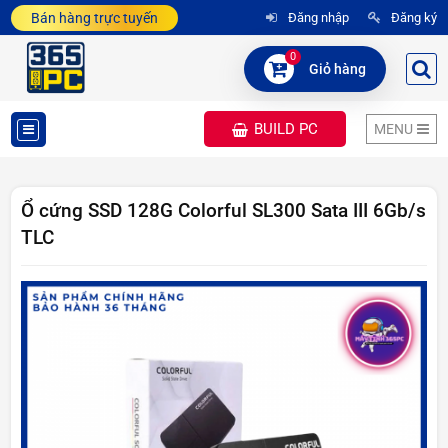
Bán hàng trực tuyến
Đăng nhập
Đăng ký
0
Giỏ hàng
BUILD PC
MENU
DANH
MỤC
Ổ cứng SSD 128G Colorful SL300 Sata III 6Gb/s
TLC
SẢN
PHẨM