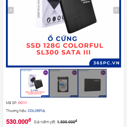
Mã SP:
OC11
Thương hiệu:
COLORFUL
đ
530.000
đ
Giá niêm yết:
1.500.000