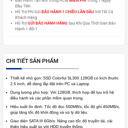
Bảo Hành Tận Nơi Trong HCM
MIỄN PHÍ
Trong 7 Ngày
Đầu Tiên
Hỗ Trợ Phí Gửi
BẢO HÀNH 1 CHIỀU LẦN ĐẦU
Với Tất Cả
Khách Hàng
Hỗ Trợ
GỬI BẢO HÀNH HÃNG
Sau Khi Qúa Thời Gian Bảo
Hành 1 đổi 1
CHI TIẾT SẢN PHẨM
Thiết kế nhỏ gọn
: SSD
Colorful SL300 128GB
có kích thước
2.5 inch
, dễ dàng lắp đặt trên
PC và Laptop
.
Dung lượng phù hợp
: Với
128GB
, thích hợp để lưu trữ hệ
điều hành và các phần mềm quan trọng.
Hiệu suất ổn định
: Tốc độ đọc
500MB/s
, tốc độ ghi
450MB/s
,
giúp tăng tốc độ khởi động và xử lý dữ liệu.
Giao diện SATA III 6Gb/s
: Nâng cao tốc độ truyền tải, cải
thiện hiệu suất so với HDD truyền thống.