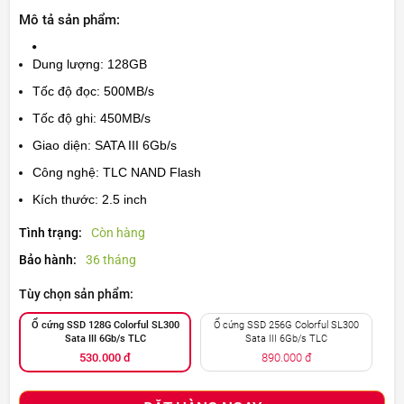
Mô tả sản phẩm:
Dung lượng
: 128GB
Tốc độ đọc
: 500MB/s
Tốc độ ghi
: 450MB/s
Giao diện
: SATA III 6Gb/s
Công nghệ
: TLC NAND Flash
Kích thước:
2.5 inch
Tình trạng:
Còn hàng
Bảo hành:
36 tháng
Tùy chọn sản phẩm:
Ổ cứng SSD 128G Colorful SL300
Ổ cứng SSD 256G Colorful SL300
Sata III 6Gb/s TLC
Sata III 6Gb/s TLC
530.000 đ
890.000 đ