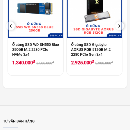
PREVIOUS
NEXT
Ổ cứng SSD WD SN550 Blue
Ổ cứng SSD Gigabyte
250GB M.2 2280 PCIe
AORUS RGB 512GB M.2
NVMe 3x4
2280 PCIe Gen 3x4
đ
đ
1.340.000
2.925.000
đ
đ
3.500.000
5.900.000
TƯ VẤN BÁN HÀNG