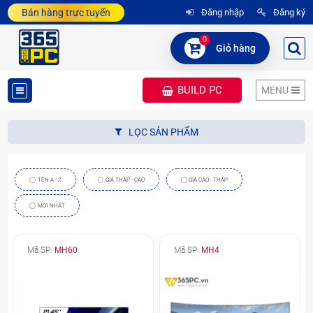
Bán hàng trực tuyến
Đăng nhập
Đăng ký
0
Giỏ hàng
BUILD PC
MENU
DANH
LỌC SẢN PHẨM
MỤC
SẢN
TÊN A - Z
GIÁ THẤP - CAO
GIÁ CAO - THẤP
PHẨM
MỚI NHẤT
Mã SP:
MH60
Mã SP:
MH4