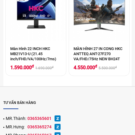
Màn Hình 22 INCH HKC
MÀN HÌNH 27 IN CONG HKC
MB21V13-U (21.45
ANTTEQ ANT-27F270
inch/FHD/VA/100Hz/7ms)
VA/FHD/75Hz NEW BH24T
đ
đ
1.590.000
4.550.000
đ
đ
1.690.000
5.500.000
TƯ VẤN BÁN HÀNG
MR.Thành:
0365365601
MR.Hưng:
0365365274