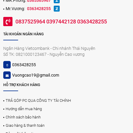
MR.Phong:
0365365967
Mr.Vương:
0363428255
0837525964 0397442128 0363428255
TÀI KHOẢN NGÂN HÀNG
Ngân Hàng Vietcombank - Chi nhánh Thái Nguyên
Số TK: 0821000123467 - Nguyễn Cao vương
0363428255
Vuongcao19@gmail.com
HỖ TRỢ KHÁCH HÀNG
TRẢ GÓP PC QUA CÔNG TY TÀI CHÍNH
Hướng dẫn mua hàng
Chính sách bảo hành
Giao hàng & thanh toán