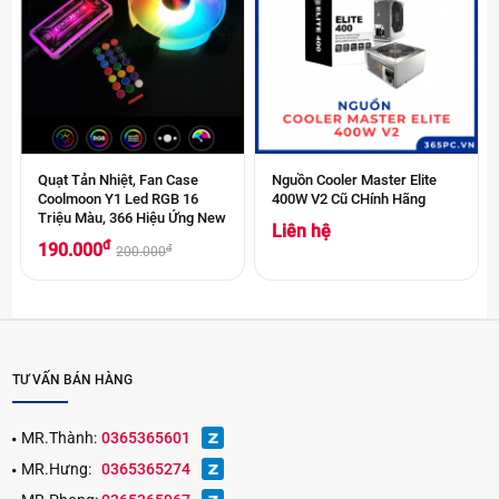
Quạt Tản Nhiệt, Fan Case
Nguồn Cooler Master Elite
Coolmoon Y1 Led RGB 16
400W V2 Cũ CHính Hãng
Triệu Màu, 366 Hiệu Ứng New
Liên hệ
đ
190.000
đ
200.000
TƯ VẤN BÁN HÀNG
MR.Thành:
0365365601
MR.Hưng:
0365365274