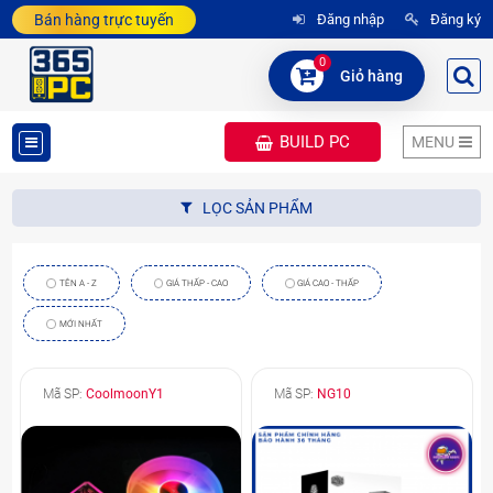
Bán hàng trực tuyến
Đăng nhập
Đăng ký
0
Giỏ hàng
BUILD PC
MENU
DANH
LỌC SẢN PHẨM
MỤC
SẢN
TÊN A - Z
GIÁ THẤP - CAO
GIÁ CAO - THẤP
PHẨM
MỚI NHẤT
Mã SP:
CoolmoonY1
Mã SP:
NG10