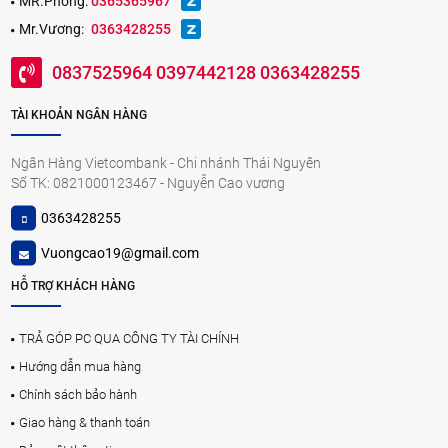
MR.Phong:
0365365967
Mr.Vương:
0363428255
0837525964 0397442128 0363428255
TÀI KHOẢN NGÂN HÀNG
Ngân Hàng Vietcombank - Chi nhánh Thái Nguyên
Số TK: 0821000123467 - Nguyễn Cao vương
0363428255
Vuongcao19@gmail.com
HỖ TRỢ KHÁCH HÀNG
TRẢ GÓP PC QUA CÔNG TY TÀI CHÍNH
Hướng dẫn mua hàng
Chính sách bảo hành
Giao hàng & thanh toán