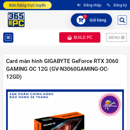
Bán hàng trực tuyến
Đăng nhập
Đăng ký
0
Giỏ hàng
BUILD PC
MENU
DANH
MỤC
Card màn hình GIGABYTE GeForce RTX 3060
GAMING OC 12G (GV-N3060GAMING-OC-
SẢN
12GD)
PHẨM