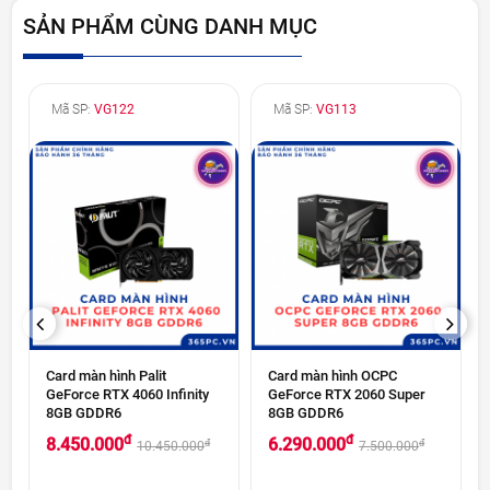
SẢN PHẨM CÙNG DANH MỤC
Mã SP:
VG122
Mã SP:
VG113
PREVIOUS
NEXT
Card màn hình Palit
Card màn hình OCPC
GeForce RTX 4060 Infinity
GeForce RTX 2060 Super
8GB GDDR6
8GB GDDR6
đ
đ
8.450.000
6.290.000
đ
đ
10.450.000
7.500.000