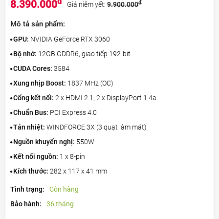
đ
8.390.000
đ
Giá niêm yết:
9.900.000
Mô tả sản phẩm:
GPU:
NVIDIA GeForce RTX 3060
Bộ nhớ:
12GB GDDR6, giao tiếp 192-bit
CUDA Cores:
3584
Xung nhịp Boost:
1837 MHz (OC)
Cổng kết nối:
2 x HDMI 2.1, 2 x DisplayPort 1.4a
Chuẩn Bus:
PCI Express 4.0
Tản nhiệt:
WINDFORCE 3X (3 quạt làm mát)
Nguồn khuyến nghị:
550W
Kết nối nguồn:
1 x 8-pin
Kích thước:
282 x 117 x 41 mm
Tình trạng:
Còn hàng
Bảo hành:
36 tháng