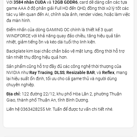
Với
3584 nhân CUDA
và
12GB GDDR6
, card dễ dàng cân các tựa
game AAA ở độ phân giải Full HD đến QHD, đồng thời xử lý tốt các
tác vụ liên quan đến AI, chỉnh sửa ảnh, render video, hoặc làm việc
đa màn hình.
Điểm nhấn của dòng GAMING OC chính là thiết kế 3 quạt
WINDFORCE với khả năng quay đảo chiều, tăng hiệu quả tản
nhiệt, giảm tiếng ồn và kéo dài tuổi thọ linh kiện.
Backplate kim loại chắc chắn bảo vệ mặt lưng, đồng thời hỗ trợ
tản nhiệt thụ động hiệu quả hơn.
Sản phẩm cũng hỗ trợ đầy đủ các công nghệ thời thượng của
NVIDIA như
Ray Tracing
,
DLSS
,
Resizable BAR
, và
Reflex
, mang
lại hiệu suất ổn định, tối ưu cho cả game thủ và người dùng
chuyên nghiệp.
Địa chỉ:
122 đường 22/12, khu phố Hòa Lân 2, phường Thuận
Giao, thành phố Thuận An, tỉnh Bình Dương.
Liên hệ 0363428255 Mr. Tuấn để được tư vấn chi tiết nhé.