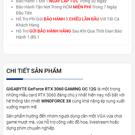
Bảo Hành 1 Đổi 1
NGAY LẬP TỨC
Trong 30 Ngày
Bảo Hành Tận Nơi Trong HCM
MIỄN PHÍ
Trong 7 Ngày
Đầu Tiên
Hỗ Trợ Phí Gửi
BẢO HÀNH 1 CHIỀU LẦN ĐẦU
Với Tất Cả
Khách Hàng
Hỗ Trợ
GỬI BẢO HÀNH HÃNG
Sau Khi Qúa Thời Gian Bảo
Hành 1 đổi 1
CHI TIẾT SẢN PHẨM
GIGABYTE GeForce RTX 3060 GAMING OC 12G
là một trong
những mẫu card RTX 3060 đáng chú ý nhất hiện nay, nổi bật với
hệ thống tản nhiệt
WINDFORCE 3X
cùng khả năng ép xung xuất
xưởng mạnh mẽ.
Sản phẩm hướng đến nhóm người dùng cần một VGA vừa chơi
game mượt mà, vừa hỗ trợ công việc đồ họa, livestream hoặc
dựng phim chuyên nghiệp.