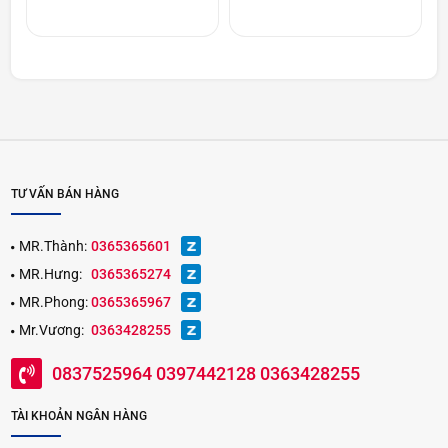
TƯ VẤN BÁN HÀNG
MR.Thành:
0365365601
MR.Hưng:
0365365274
MR.Phong:
0365365967
Mr.Vương:
0363428255
0837525964 0397442128 0363428255
TÀI KHOẢN NGÂN HÀNG