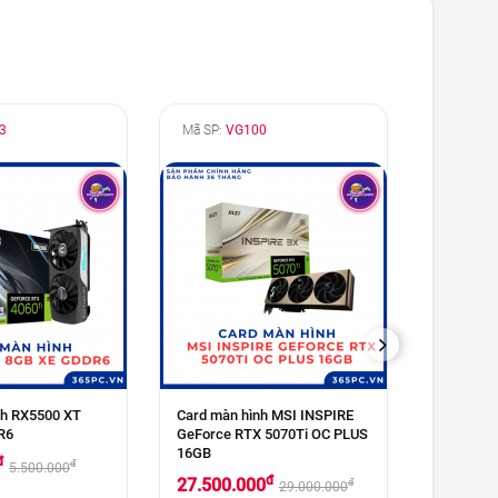
3
Mã SP:
VG100
Mã SP:
V
NEXT
nh RX5500 XT
Card màn hình MSI INSPIRE
Card màn
R6
GeForce RTX 5070Ti OC PLUS
NITRO P
16GB
9070 XT
đ
đ
5.500.000
đ
27.500.000
25.700
đ
29.000.000