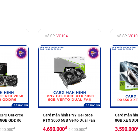
Mã SP:
VG104
Mã SP:
VG10
OCPC GeForce
Card màn hình PNY GeForce
Card màn hì
r 8GB GDDR6
RTX 3050 6GB Verto Dual Fan
8GB XE GDD
đ
4.690.000
3.590.000
đ
đ
.500.000
6.000.000