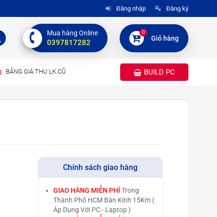
Đăng nhập
Đăng ký
0
Mua hàng Online
Giỏ hàng
0397817282
BẢNG GIÁ THU LK CŨ
BUILD PC
Chính sách giao hàng
GIAO HÀNG MIỄN PHÍ
Trong
Thành Phố HCM Bán Kính 15Km (
Áp Dụng Với PC - Laptop )