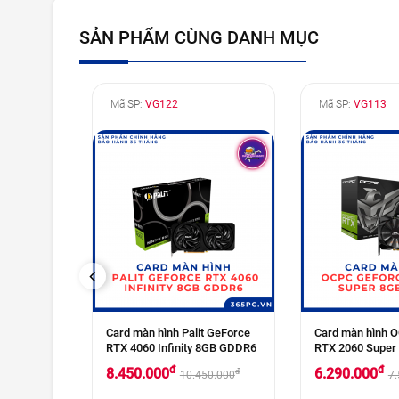
SẢN PHẨM CÙNG DANH MỤC
Mã SP:
VG122
Mã SP:
VG113
PREVIOUS
Colorful
Card màn hình Palit GeForce
Card màn hình 
i NB DUO
RTX 4060 Infinity 8GB GDDR6
RTX 2060 Supe
6
đ
đ
8.450.000
6.290.000
đ
10.450.000
7
đ
000.000