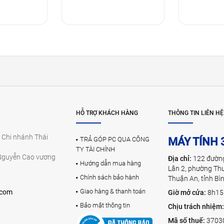
HỖ TRỢ KHÁCH HÀNG
THÔNG TIN LIÊN HỆ
 Chi nhánh Thái
TRẢ GÓP PC QUA CÔNG
MÁY TÍNH 
TY TÀI CHÍNH
Nguyễn Cao vương
Địa chỉ:
122 đườn
Hướng dẫn mua hàng
Lân 2, phường Th
Chính sách bảo hành
Thuận An, tỉnh B
Giao hàng & thanh toán
.com
Giờ mở cửa:
8h15
Bảo mật thông tin
Chịu trách nhiệm
Mã số thuế:
3703