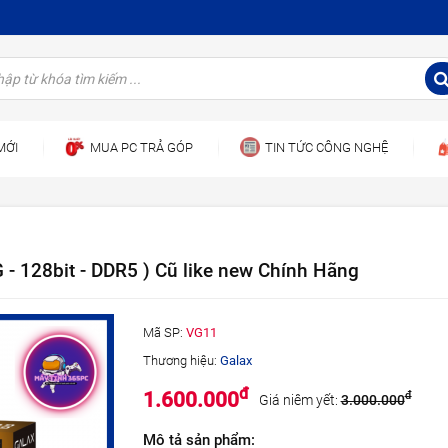
MỚI
MUA PC TRẢ GÓP
TIN TỨC CÔNG NGHỆ
- 128bit - DDR5 ) Cũ like new Chính Hãng
Mã SP:
VG11
Thương hiệu:
Galax
đ
1.600.000
đ
Giá niêm yết:
3.000.000
Mô tả sản phẩm: