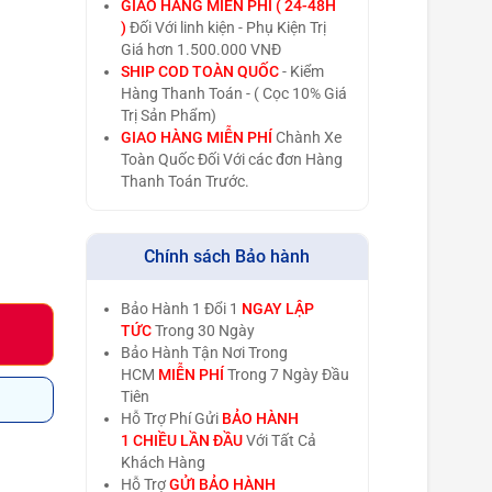
GIAO HÀNG MIỄN PHÍ ( 24-48H
)
Đối Với linh kiện - Phụ Kiện Trị
Giá hơn 1.500.000 VNĐ
SHIP COD TOÀN QUỐC
- Kiểm
Hàng Thanh Toán - ( Cọc 10% Giá
Trị Sản Phẩm)
GIAO HÀNG MIỄN PHÍ
Chành Xe
Toàn Quốc Đối Với các đơn Hàng
Thanh Toán Trước.
Chính sách Bảo hành
Bảo Hành 1 Đổi 1
NGAY LẬP
TỨC
Trong 30 Ngày
Bảo Hành Tận Nơi Trong
HCM
MIỄN PHÍ
Trong 7 Ngày Đầu
Tiên
Hỗ Trợ Phí Gửi
BẢO HÀNH
1 CHIỀU LẦN ĐẦU
Với Tất Cả
Khách Hàng
Hỗ Trợ
GỬI BẢO HÀNH