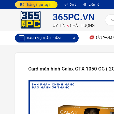
Bán hàng trực tuyến
Dự án
Liên hệ
365PC.VN
UY TÍN
&
CHẤT LƯỢNG
SẢN PHẨM 
DANH MỤC SẢN PHẨM
Card màn hình Galax GTX 1050 OC ( 2G 