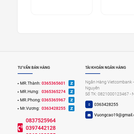
TƯ VẤN BÁN HÀNG
TÀI KHOẢN NGÂN HÀNG
Ngân Hàng Vietcombank -
MR.Thành:
0365365601
Nguyên
MR.Hưng:
0365365274
Số TK: 0821000123467 - 
MR.Phong:
0365365967
0363428255
Mr.Vương:
0363428255
Vuongcao19@gmail
0837525964
0397442128