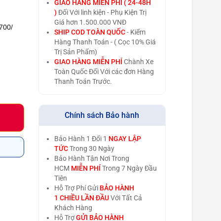
GIAO HÀNG MIỄN PHÍ ( 24-48H
)
Đối Với linh kiện - Phụ Kiện Trị
Giá hơn 1.500.000 VNĐ
700/
SHIP COD TOÀN QUỐC
- Kiểm
Hàng Thanh Toán - ( Cọc 10% Giá
Trị Sản Phẩm)
GIAO HÀNG MIỄN PHÍ
Chành Xe
Toàn Quốc Đối Với các đơn Hàng
Thanh Toán Trước.
Chính sách Bảo hành
Bảo Hành 1 Đổi 1
NGAY LẬP
TỨC
Trong 30 Ngày
Bảo Hành Tận Nơi Trong
HCM
MIỄN PHÍ
Trong 7 Ngày Đầu
Tiên
Hỗ Trợ Phí Gửi
BẢO HÀNH
1 CHIỀU LẦN ĐẦU
Với Tất Cả
Khách Hàng
Hỗ Trợ
GỬI BẢO HÀNH