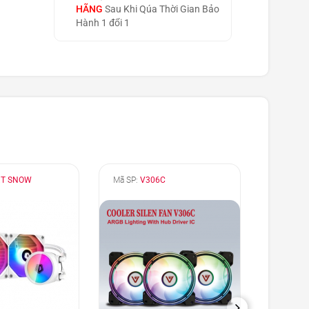
HÃNG
Sau Khi Qúa Thời Gian Bảo
Hành 1 đổi 1
XT SNOW
Mã SP:
V306C
Mã SP:
C
NEXT