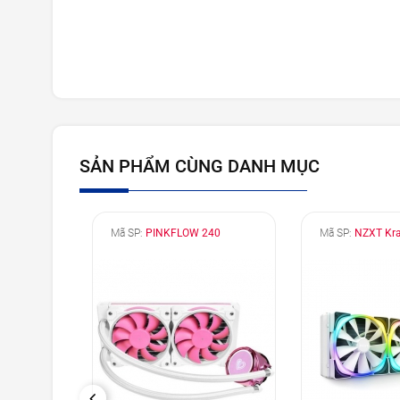
SẢN PHẨM CÙNG DANH MỤC
SP
Mã SP:
PINKFLOW 240
Mã SP:
NZXT Kr
PREVIOUS