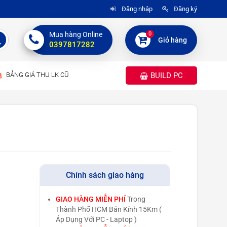
Đăng nhập
Đăng ký
0
Mua hàng Online
Giỏ hàng
0397817282
BẢNG GIÁ THU LK CŨ
BUILD PC
Chính sách giao hàng
GIAO HÀNG MIỄN PHÍ
Trong
Thành Phố HCM Bán Kính 15Km (
Áp Dụng Với PC - Laptop )