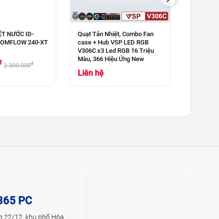
ỆT NƯỚC ID-
Quạt Tản Nhiệt, Combo Fan
Quạt Tản 
OOMFLOW 240-XT
case + Hub VSP LED RGB
Coolmoon
V306C x3 Led RGB 16 Triệu
Triệu Mà
Màu, 366 Hiệu Ứng New
đ
190.00
đ
2.300.000
Liên hệ
365 PC
g 22/12, khu phố Hòa