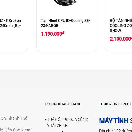
 NZXT Kraken
Tản Nhiệt CPU ID-Cooling SE-
BỘ TẢN NHI
 240mm (RL-
234-ARGB
COOLING Z
SNOW
đ
1.190.000
2.100.000
HỖ TRỢ KHÁCH HÀNG
THÔNG TIN LIÊN HỆ
 Chi nhánh Thái
TRẢ GÓP PC QUA CÔNG
MÁY TÍNH 
TY TÀI CHÍNH
Nguyễn Cao vương
Địa chỉ:
122 đườn