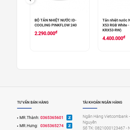
9 RGB
BỘ TẢN NHIỆT NƯỚC ID-
Tản nhiệt nước
COOLING PINKFLOW 240
X53 RGB White -
KRX53-RW)
đ
2.290.000
đ
4.400.000
TƯ VẤN BÁN HÀNG
TÀI KHOẢN NGÂN HÀNG
Ngân Hàng Vietcombank -
MR.Thành:
0365365601
Nguyên
MR.Hưng:
0365365274
Số TK: 0821000123467 - 