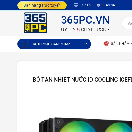
Bán hàng trực tuyến
Dự án
Liên hệ
365PC.VN
UY TÍN
&
CHẤT LƯỢNG
SẢN PHẨM 
DANH MỤC SẢN PHẨM
BỘ TẢN NHIỆT NƯỚC ID-COOLING ICE