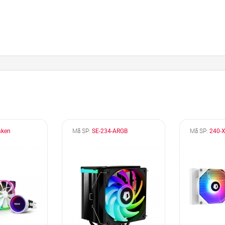
aken
Mã SP:
SE-234-ARGB
Mã SP:
240-