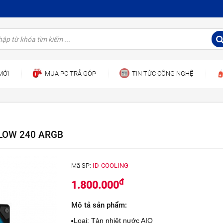
MỚI
MUA PC TRẢ GÓP
TIN TỨC CÔNG NGHỆ
FLOW 240 ARGB
Mã SP:
ID-COOLING
đ
1.800.000
Mô tả sản phẩm:
Loại: Tản nhiệt nước AIO